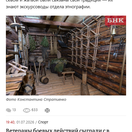
знают экскурсоводы отдела этнографии.
Фото Константина Стратиенко
13
633
19:40,
01.07.2026
/
спорт
Ветераны боевых действий сыграли с в