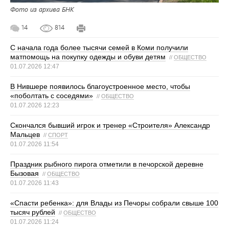
Фото из архива БНК
14
814
С начала года более тысячи семей в Коми получили
матпомощь на покупку одежды и обуви детям
//
ОБЩЕСТВО
01.07.2026 12:47
В Нившере появилось благоустроенное место, чтобы
«поболтать с соседями»
//
ОБЩЕСТВО
01.07.2026 12:23
Скончался бывший игрок и тренер «Строителя» Александр
Мальцев
//
СПОРТ
01.07.2026 11:54
Праздник рыбного пирога отметили в печорской деревне
Бызовая
//
ОБЩЕСТВО
01.07.2026 11:43
«Спасти ребенка»: для Влады из Печоры собрали свыше 100
тысяч рублей
//
ОБЩЕСТВО
01.07.2026 11:24