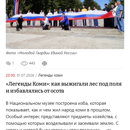
Фото «Молодой Гвардии Единой России»
1
443
20:00,
01.07.2026
/
легенды коми
«Легенды Коми»: как выжигали лес под поля
и избавлялись от осота
В Национальном музее построена изба, которая
показывает, как и чем жил народ коми в прошлом.
Особый интерес представляют предметы хозяйства, с
помощью которых возделывали и засеивали землю. С
севом и жатвой были связаны свои традиции — их