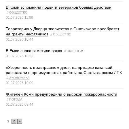
В Коми вспомнили подвиги ветеранов боевых действий
//
ОБЩЕСТВО
01.07.2026 11:00
Территорию у Дворца творчества в Сыктывкаре преобразят
на гранты нефтяников
//
ОБЩЕСТВО
01.07.2026 10:44
В Емве снова заметили волка
//
ЭКОЛОГИЯ
01.07.2026 10:32
«Уверенность в завтрашнем дне»: на ярмарке вакансий
рассказали о преимуществах работы на Сыктывкарском ЛПК
//
ЭКОНОМИКА
01.07.2026 10:09
Жителей Коми предупредили о высокой пожароопасности
//
ПОГОДА
01.07.2026 09:44
1
2
»