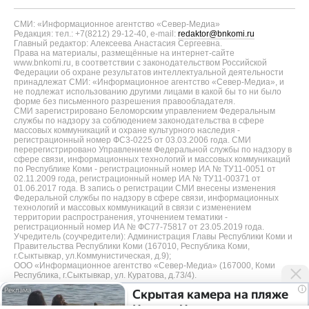
СМИ: «Информационное агентство «Север-Медиа»
Редакция: тел.: +7(8212) 29-12-40, e-mail:
redaktor@bnkomi.ru
Главный редактор: Алексеева Анастасия Сергеевна.
Права на материалы, размещённые на интернет-сайте
www.bnkomi.ru, в соответствии с законодательством Российской
Федерации об охране результатов интеллектуальной деятельности
принадлежат СМИ: «Информационное агентство «Север-Медиа», и
не подлежат использованию другими лицами в какой бы то ни было
форме без письменного разрешения правообладателя.
СМИ зарегистрировано Беломорским управлением Федеральным
службы по надзору за соблюдением законодательства в сфере
массовых коммуникаций и охране культурного наследия -
регистрационный номер ФС3-0225 от 03.03.2006 года. СМИ
перерегистрировано Управлением Федеральной службы по надзору в
сфере связи, информационных технологий и массовых коммуникаций
по Республике Коми - регистрационный номер ИА № ТУ11-0051 от
02.11.2009 года, регистрационный номер ИА № ТУ11-00371 от
01.06.2017 года. В запись о регистрации СМИ внесены изменения
Федеральной службы по надзору в сфере связи, информационных
технологий и массовых коммуникаций в связи с изменением
территории распространения, уточнением тематики -
регистрационный номер ИА № ФС77-75817 от 23.05.2019 года.
Учредитель (соучредители): Администрация Главы Республики Коми и
Правительства Республики Коми (167010, Республика Коми,
г.Сыктывкар, ул.Коммунистическая, д.9);
ООО «Информационное агентство «Север-Медиа» (167000, Коми
Республика, г.Сыктывкар, ул. Куратова, д.73/4).
i
Скрытая камера на пляже
Разработка сайта — web-студия «Цифровой Век»