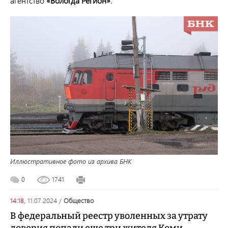
агентство
«Вологда Регион»
.
Иллюстративное фото из архива БНК
0
1741
14:18,
11.07.2024
/
общество
В федеральный реестр уволенных за утрату