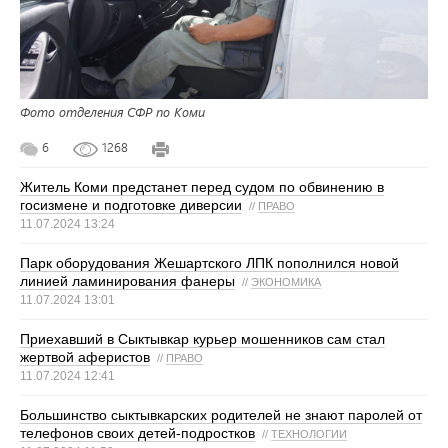
Фото отделения СФР по Коми
6
1268
Житель Коми предстанет перед судом по обвинению в
госизмене и подготовке диверсии
//
ПРАВО
11.07.2024 13:24
Парк оборудования Жешартского ЛПК пополнился новой
линией ламинирования фанеры
//
ЭКОНОМИКА
11.07.2024 13:01
Приехавший в Сыктывкар курьер мошенников сам стал
жертвой аферистов
//
ПРАВО
11.07.2024 12:41
Большинство сыктывкарских родителей не знают паролей от
телефонов своих детей-подростков
//
ТЕХНОЛОГИИ