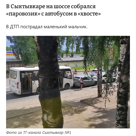
В Сыктывкаре на шоссе собрался
«паровозик» с автобусом в «хвосте»
В ДТП пострадал маленький мальчик.
Фото из ТГ-канала Сыктывкар №1