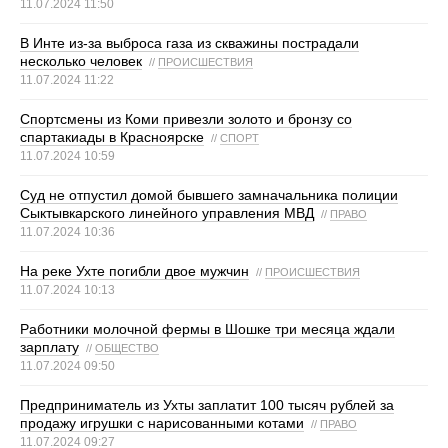
11.07.2024 11:50
В Инте из-за выброса газа из скважины пострадали
несколько человек
//
ПРОИСШЕСТВИЯ
11.07.2024 11:22
Спортсмены из Коми привезли золото и бронзу со
спартакиады в Красноярске
//
СПОРТ
11.07.2024 10:59
Суд не отпустил домой бывшего замначальника полиции
Сыктывкарского линейного управления МВД
//
ПРАВО
11.07.2024 10:36
На реке Ухте погибли двое мужчин
//
ПРОИСШЕСТВИЯ
11.07.2024 10:13
Работники молочной фермы в Шошке три месяца ждали
зарплату
//
ОБЩЕСТВО
11.07.2024 09:50
Предприниматель из Ухты заплатит 100 тысяч рублей за
продажу игрушки с нарисованными котами
//
ПРАВО
11.07.2024 09:27