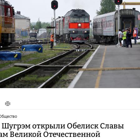
общество
е Шугрэм открыли Обелиск Славы
ам Великой Отечественной