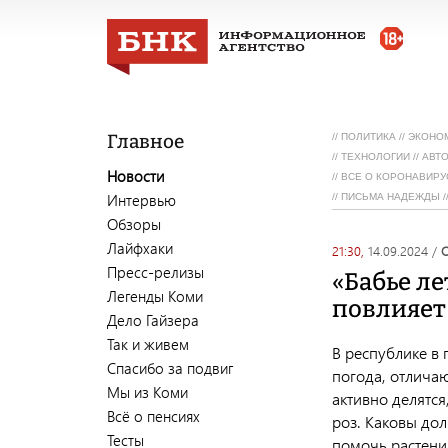
Главное
//
ПОЛИТИКА
//
ЭКОНО
//
ТЕХНОЛОГИИ
//
АВТ
Новости
//
ВСЕ О КОРОНАВИРУ
Интервью
//
ПИСЬМА НАДЕЖДЫ
/
Обзоры
Лайфхаки
21:30,
14.09.2024
/
Пресс-релизы
«Бабье ле
Легенды Коми
повлияет
Дело Гайзера
Так и живем
В республике в
Спасибо за подвиг
погода, отличаю
Мы из Коми
активно делятс
Всё о пенсиях
роз. Каковы дол
Тесты
помочь растени