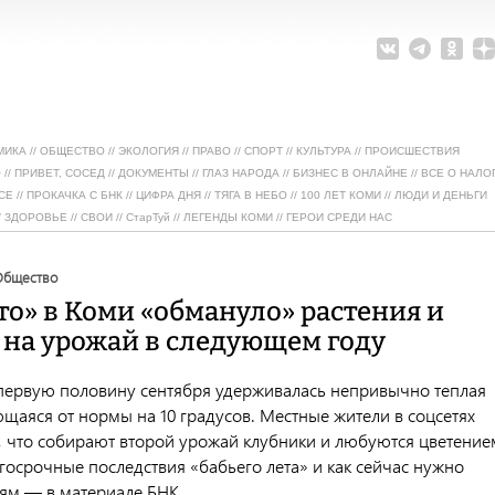
МИКА
//
ОБЩЕСТВО
//
ЭКОЛОГИЯ
//
ПРАВО
//
СПОРТ
//
КУЛЬТУРА
//
ПРОИСШЕСТВИЯ
О
//
ПРИВЕТ, СОСЕД
//
ДОКУМЕНТЫ
//
ГЛАЗ НАРОДА
//
БИЗНЕС В ОНЛАЙНЕ
//
ВСЕ О НАЛО
СЕ
//
ПРОКАЧКА С БНК
//
ЦИФРА ДНЯ
//
ТЯГА В НЕБО
//
100 ЛЕТ КОМИ
//
ЛЮДИ И ДЕНЬГИ
/
ЗДОРОВЬЕ
//
СВОИ
//
СтарТуй
//
ЛЕГЕНДЫ КОМИ
//
ГЕРОИ СРЕДИ НАС
общество
то» в Коми «обмануло» растения и
 на урожай в следующем году
 первую половину сентября удерживалась непривычно теплая
щаяся от нормы на 10 градусов. Местные жители в соцсетях
я, что собирают второй урожай клубники и любуются цветение
госрочные последствия «бабьего лета» и как сейчас нужно
ям — в материале БНК.