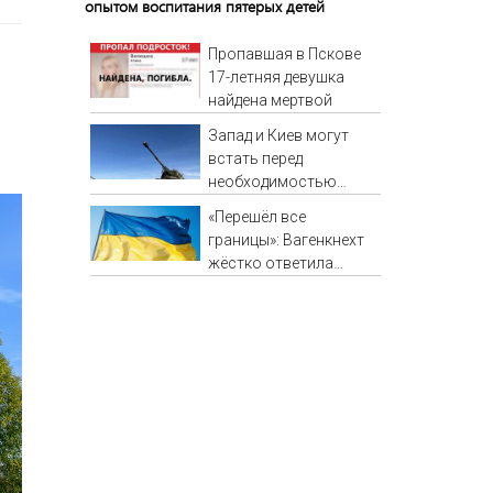
опытом воспитания пятерых детей
Пропавшая в Пскове
17-летняя девушка
найдена мертвой
Запад и Киев могут
встать перед
необходимостью
выполнить условия
«Перешёл все
Путина
границы»: Вагенкнехт
жёстко ответила
послу Украины