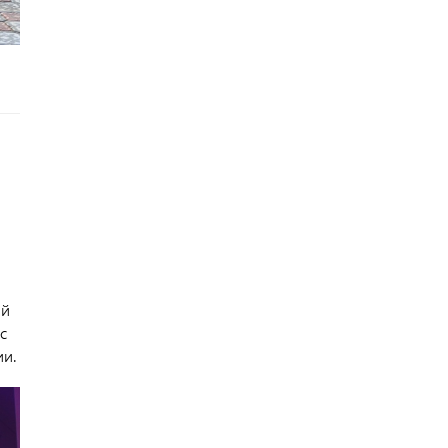
ий
с
ии.