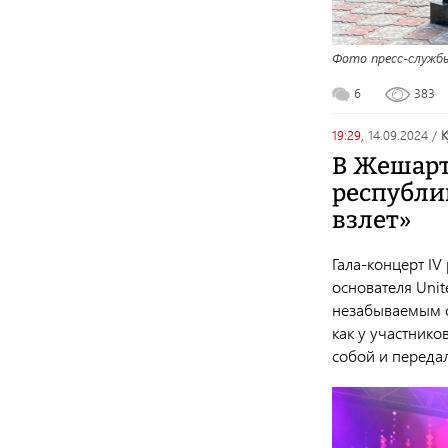
Фото пресс-служб
6
383
19:29,
14.09.2024
/
В Жешарт
республи
взлет»
Гала-концерт IV
основателя Unit
незабываемым с
как у участнико
собой и передал