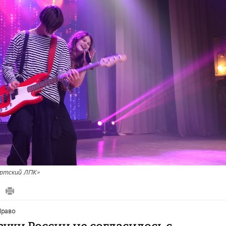
ртский ЛПК»
право