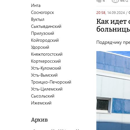
4
4472
Инта
Сосногорск
20:58,
14.09.2024
/
Вуктыл
Как идет 
Сыктывдинский
больницы
Прилузский
Койгородский
Подрядчику пре
Удорский
Княжпогостский
Корткеросский
Усть-Куломский
Усть-Вымский
Троицко-Печорский
Усть-Цилемский
Сысольский
Ижемский
Архив