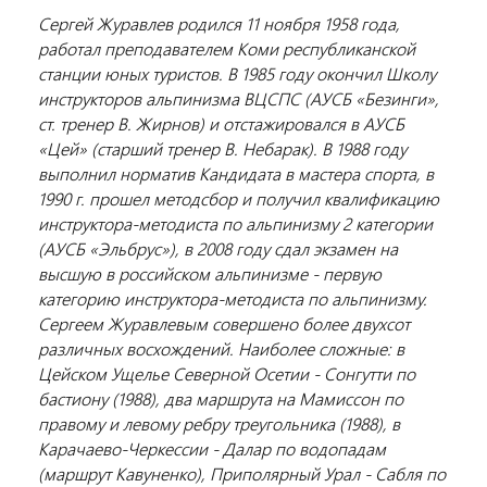
Сергей Журавлев родился 11 ноября 1958 года,
работал преподавателем Коми республиканской
станции юных туристов. В 1985 году окончил Школу
инструкторов альпинизма ВЦСПС (АУСБ «Безинги»,
ст. тренер В. Жирнов) и отстажировался в АУСБ
«Цей» (старший тренер В. Небарак). В 1988 году
выполнил норматив Кандидата в мастера спорта, в
1990 г. прошел методсбор и получил квалификацию
инструктора-методиста по альпинизму 2 категории
(АУСБ «Эльбрус»), в 2008 году сдал экзамен на
высшую в российском альпинизме - первую
категорию инструктора-методиста по альпинизму.
Сергеем Журавлевым совершено более двухсот
различных восхождений. Наиболее сложные: в
Цейском Ущелье Северной Осетии - Сонгутти по
бастиону (1988), два маршрута на Мамиссон по
правому и левому ребру треугольника (1988), в
Карачаево-Черкессии - Далар по водопадам
(маршрут Кавуненко), Приполярный Урал - Сабля по