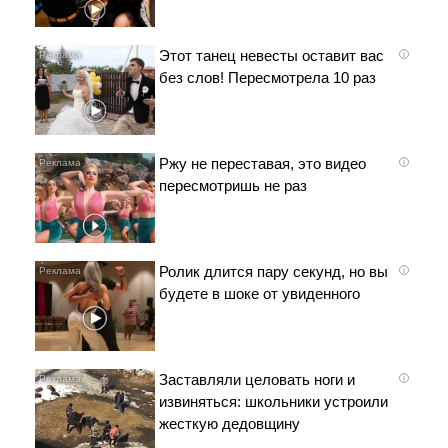
Этот танец невесты оставит вас
i
без слов! Пересмотрела 10 раз
Ржу не переставая, это видео
i
пересмотришь не раз
Ролик длится пару секунд, но вы
i
будете в шоке от увиденного
Заставляли целовать ноги и
i
извиняться: школьники устроили
жесткую дедовщину