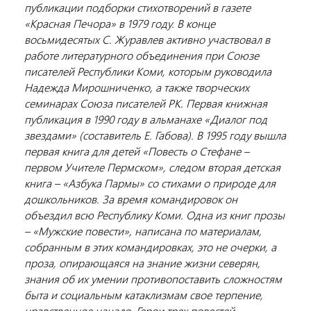
публикации подборки стихотворений в газете
«Красная Печора» в 1979 году. В конце
восьмидесятых С. Журавлев активно участвовал в
работе литературного объединения при Союзе
писателей Республики Коми, которым руководила
Надежда Мирошниченко, а также творческих
семинарах Союза писателей РК. Первая книжная
публикация в 1990 году в альманахе «Диалог под
звездами» (составитель Е. Габова). В 1995 году вышла
первая книга для детей «Повесть о Стефане –
первом Учителе Пермском», следом вторая детская
книга – «Азбука Пармы» со стихами о природе для
дошкольников. За время командировок он
объездил всю Республику Коми. Одна из книг прозы
– «Мужские повести», написана по материалам,
собранным в этих командировках, это не очерки, а
проза, опирающаяся на знание жизни северян,
знания об их умении противопоставить сложностям
быта и социальным катаклизмам свое терпение,
нравственное начало. Герои трех повестей -