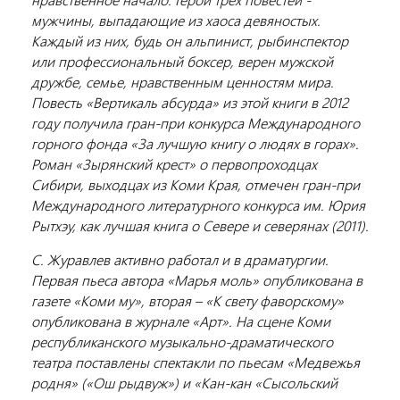
мужчины, выпадающие из хаоса девяностых.
Каждый из них, будь он альпинист, рыбинспектор
или профессиональный боксер, верен мужской
дружбе, семье, нравственным ценностям мира.
Повесть «Вертикаль абсурда» из этой книги в 2012
году получила гран-при конкурса Международного
горного фонда «За лучшую книгу о людях в горах».
Роман «Зырянский крест» о первопроходцах
Сибири, выходцах из Коми Края, отмечен гран-при
Международного литературного конкурса им. Юрия
Рытхэу, как лучшая книга о Севере и северянах (2011).
С. Журавлев активно работал и в драматургии.
Первая пьеса автора «Марья моль» опубликована в
газете «Коми му», вторая – «К свету фаворскому»
опубликована в журнале «Арт». На сцене Коми
республиканского музыкально-драматического
театра поставлены спектакли по пьесам «Медвежья
родня» («Ош рыдвуж») и «Кан-кан «Сысольский