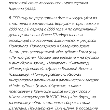
восточной стене из северного цирка ледника
Гофмана (2000).
В 1990 году по ряду причин был вынужден уйти из
спортивного альпинизма. Вернулся в горы только в
2000 году. В период с 2000 года и по сегодняшний
день организовал более 30 общественных
экспедиций по освоению альпинистских ресурсов
Полярного, Приполярного и Северного Урала.
Автор трех путеводителей: «Республика Коми (изд.
«Ле птю фюте», Москва, два варианта – на русском
и английском языке), «Манарага» (Сыктывкар,
«Полиграфсервис»), «Долина Большой Лемвы»
(Сыктывкар, «Полиграфсервис»). Работал
инструктором альпинизма в альпинистских лагерях
«Цей», «Джан-Туган», «Узункол», а также
преподавал в Крымской школе инструкторов и
Школе инструкторов ВЦСПС (УМЦ «Эльбрус»), на
различных учебно-спортивных сборах в горах
Дагестана, Приэльбрусья, Тянь-Шаня. В последние