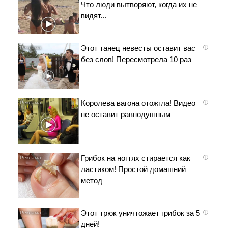
Что люди вытворяют, когда их не
видят...
Этот танец невесты оставит вас
i
без слов! Пересмотрела 10 раз
Королева вагона отожгла! Видео
i
не оставит равнодушным
Грибок на ногтях стирается как
i
ластиком! Простой домашний
метод
Этот трюк уничтожает грибок за 5
i
дней!