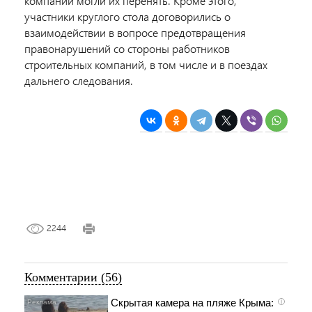
компании могли их перенять. Кроме этого,
участники круглого стола договорились о
взаимодействии в вопросе предотвращения
правонарушений со стороны работников
строительных компаний, в том числе и в поездах
дальнего следования.
2244
Комментарии (56)
Скрытая камера на пляже Крыма:
i