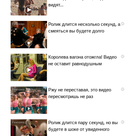
видят...
Ролик длится несколько секунд, а
i
смеяться вы будете долго
Королева вагона отожгла! Видео
i
не оставит равнодушным
Ржу не переставая, это видео
i
пересмотришь не раз
Ролик длится пару секунд, но вы
i
будете в шоке от увиденного