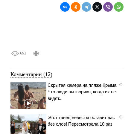
693
Комментарии (12)
Скрытая камера на пляже Крыма:
i
Что люди вытворяют, когда их не
видят...
Этот танец невесты оставит вас
i
без слов! Пересмотрела 10 раз