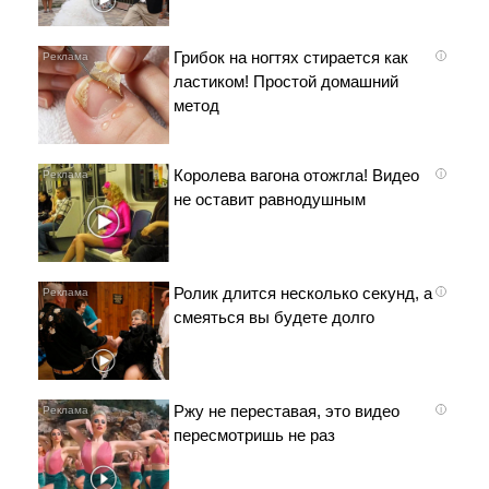
Грибок на ногтях стирается как
i
ластиком! Простой домашний
метод
Королева вагона отожгла! Видео
i
не оставит равнодушным
Ролик длится несколько секунд, а
i
смеяться вы будете долго
Ржу не переставая, это видео
i
пересмотришь не раз