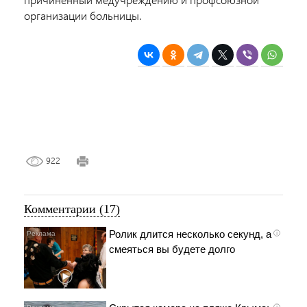
организации больницы.
922
Комментарии (17)
Ролик длится несколько секунд, а
i
смеяться вы будете долго
i