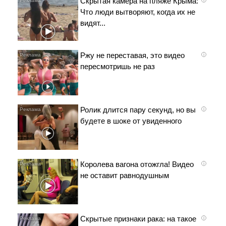
Скрытая камера на пляже Крыма:
Что люди вытворяют, когда их не
видят...
Ржу не переставая, это видео
i
пересмотришь не раз
Ролик длится пару секунд, но вы
i
будете в шоке от увиденного
Королева вагона отожгла! Видео
i
не оставит равнодушным
Скрытые признаки рака: на такое
i