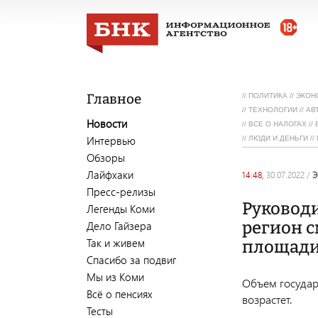
Главное
//
ПОЛИТИКА
//
ЭКОН
//
ТЕХНОЛОГИИ
//
АВ
Новости
//
ВСЕ О НАЛОГАХ
//
Интервью
//
ЛЮДИ И ДЕНЬГИ
//
Обзоры
Лайфхаки
14:48,
30.07.2022
/
Пресс-релизы
Руководи
Легенды Коми
регион 
Дело Гайзера
Так и живем
площад
Спасибо за подвиг
Мы из Коми
Объем государ
Всё о пенсиях
возрастет.
Тесты