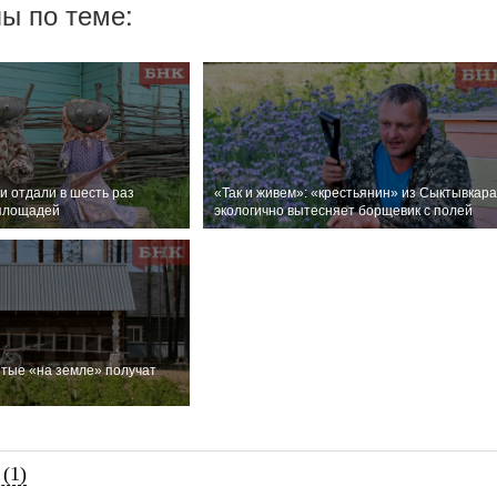
ы по теме:
и отдали в шесть раз
«Так и живем»: «крестьянин» из Сыктывкар
площадей
экологично вытесняет борщевик с полей
тые «на земле» получат
(1)