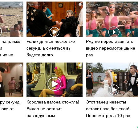
i
i
 на пляже
Ролик длится несколько
Ржу не переставая, это
и
секунд, а смеяться вы
видео пересмотришь не
а их не
будете долго
раз
i
i
ру секунд,
Королева вагона отожгла!
Этот танец невесты
шоке от
Видео не оставит
оставит вас без слов!
равнодушным
Пересмотрела 10 раз