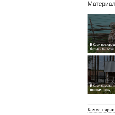
Материал
В Коми под овощ
больше сельхоз
В Коми самозаня
господдержку
Комментарии 