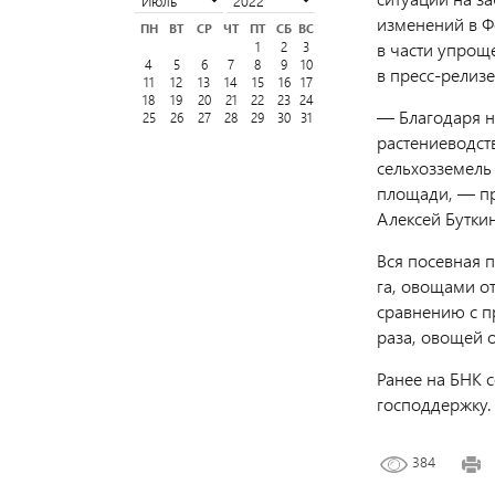
изменений в Ф
ПН
ВТ
СР
ЧТ
ПТ
СБ
ВС
в части упрощ
1
2
3
4
5
6
7
8
9
10
в пресс-релиз
11
12
13
14
15
16
17
18
19
20
21
22
23
24
— Благодаря н
25
26
27
28
29
30
31
растениеводст
сельхозземель
площади, — пр
Алексей Буткин
Вся посевная п
га, овощами от
сравнению с п
раза, овощей о
Ранее на БНК 
господдержку.
384