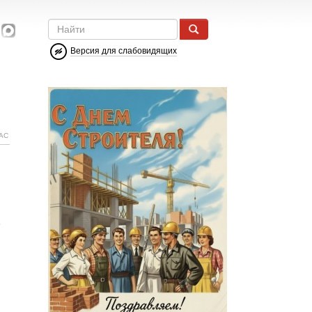
Версия для слабовидящих
АС
е