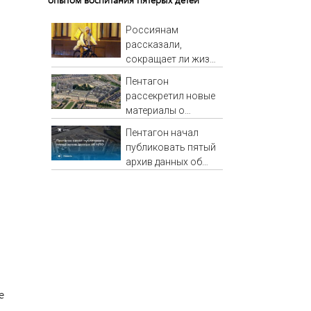
Россиянам
рассказали,
сокращает ли жизнь
ночная работа
Пентагон
рассекретил новые
материалы о
неопознанных
Пентагон начал
аномальных
публиковать пятый
явлениях
архив данных об
НЛО
е