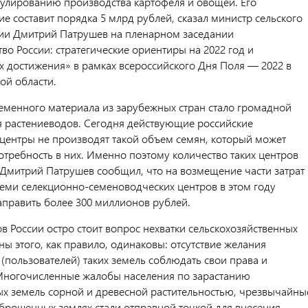
мулированию производства картофеля и овощей. Его
е составит порядка 5 млрд рублей, сказал министр сельского
сии Дмитрий Патрушев на пленарном заседании
во России: стратегические ориентиры на 2022 год и
х достижения» в рамках всероссийского Дня Поля — 2022 в
ой области.
семенного материала из зарубежных стран стало громадной
 растениеводов. Сегодня действующие российские
центры не производят такой объем семян, который может
отребность в них. Именно поэтому количество таких центров
 Дмитрий Патрушев сообщил, что на возмещение части затрат
семи селекционно-семеноводческих центров в этом году
аправить более 300 миллионов рублей.
в России остро стоит вопрос нехватки сельскохозяйственных
ы этого, как правило, одинаковы: отсутствие желания
(пользователей) таких земель соблюдать свои права и
Многочисленные жалобы населения по зарастанию
х земель сорной и древесной растительностью, чрезвычайны
аброшенных землях стали отправной точкой для внесения