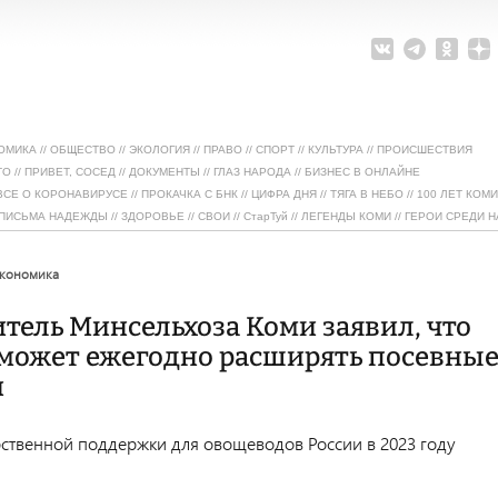
ОМИКА
//
ОБЩЕСТВО
//
ЭКОЛОГИЯ
//
ПРАВО
//
СПОРТ
//
КУЛЬТУРА
//
ПРОИСШЕСТВИЯ
ТО
//
ПРИВЕТ, СОСЕД
//
ДОКУМЕНТЫ
//
ГЛАЗ НАРОДА
//
БИЗНЕС В ОНЛАЙНЕ
ВСЕ О КОРОНАВИРУСЕ
//
ПРОКАЧКА С БНК
//
ЦИФРА ДНЯ
//
ТЯГА В НЕБО
//
100 ЛЕТ КОМИ
ПИСЬМА НАДЕЖДЫ
//
ЗДОРОВЬЕ
//
СВОИ
//
СтарТуй
//
ЛЕГЕНДЫ КОМИ
//
ГЕРОИ СРЕДИ Н
экономика
тель Минсельхоза Коми заявил, что
сможет ежегодно расширять посевны
и
ственной поддержки для овощеводов России в 2023 году