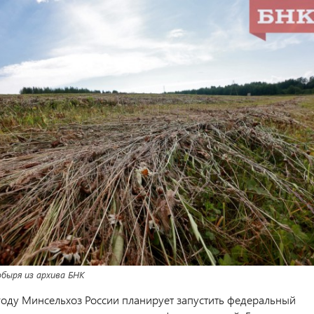
быря из архива БНК
оду Минсельхоз России планирует запустить федеральный