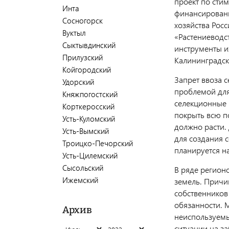
проект по сти
Инта
финансировани
Сосногорск
хозяйства Рос
Вуктыл
«Растениеводст
Сыктывдинский
инструменты и
Прилузский
Калининградск
Койгородский
Запрет ввоза 
Удорский
проблемой для
Княжпогостский
селекционные 
Корткеросский
покрыть всю п
Усть-Куломский
должно расти.
Усть-Вымский
для создания 
Троицко-Печорский
планируется н
Усть-Цилемский
Сысольский
В ряде регионо
Ижемский
земель. Причин
собственников 
обязанности. 
Архив
неиспользуемы
ситуации на з