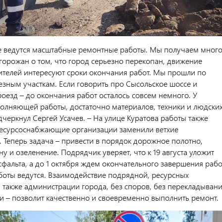
е ведутся масштабные ремонтные работы. Мы получаем мног
горожан о том, что город серьезно перекопан, движение
ителей интересуют сроки окончания работ. Мы прошли по
езным участкам. Если говорить про Сысольское шоссе и
оезд – до окончания работ осталось совсем немного. У
олняющей работы, достаточно материалов, техники и людски
дчеркнул Сергей Усачев. – На улице Куратова работы также
есурсоснабжающие организации заменили ветхие
 Теперь задача – привести в порядок дорожное полотно,
у и озеленение. Подрядчик уверяет, что к 19 августа уложит
фальта, а до 1 октября ждем окончательного завершения рабо
аботы ведутся. Взаимодействие подрядной, ресурсных
а также администрации города, без споров, без перекладыван
ти – позволит качественно и своевременно выполнить ремонт.