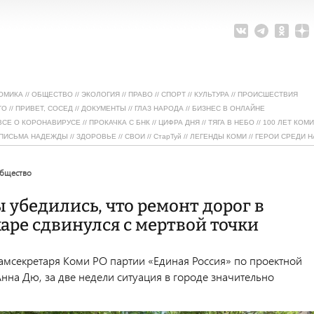
ОМИКА
//
ОБЩЕСТВО
//
ЭКОЛОГИЯ
//
ПРАВО
//
СПОРТ
//
КУЛЬТУРА
//
ПРОИСШЕСТВИЯ
ТО
//
ПРИВЕТ, СОСЕД
//
ДОКУМЕНТЫ
//
ГЛАЗ НАРОДА
//
БИЗНЕС В ОНЛАЙНЕ
ВСЕ О КОРОНАВИРУСЕ
//
ПРОКАЧКА С БНК
//
ЦИФРА ДНЯ
//
ТЯГА В НЕБО
//
100 ЛЕТ КОМИ
ПИСЬМА НАДЕЖДЫ
//
ЗДОРОВЬЕ
//
СВОИ
//
СтарТуй
//
ЛЕГЕНДЫ КОМИ
//
ГЕРОИ СРЕДИ Н
общество
 убедились, что ремонт дорог в
ре сдвинулся с мертвой точки
замсекретаря Коми РО партии «Единая Россия» по проектной
Анна Дю, за две недели ситуация в городе значительно