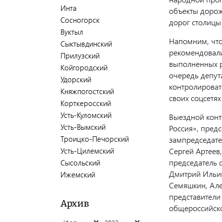
Инта
объекты дорож
Сосногорск
дорог столицы
Вуктыл
Напомним, чт
Сыктывдинский
рекомендовали
Прилузский
выполненных р
Койгородский
очередь депут
Удорский
контролироват
Княжпогостский
своих соцсетя
Корткеросский
Усть-Куломский
Выездной конт
Усть-Вымский
Россия», предс
Троицко-Печорский
зампредседате
Сергей Артеев
Усть-Цилемский
председатель 
Сысольский
Дмитрий Ильин
Ижемский
Семяшкин, Але
представители
Архив
общероссийско