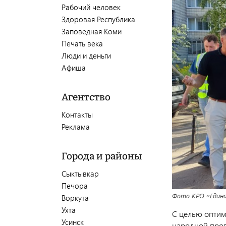
Рабочий человек
Здоровая Республика
Заповедная Коми
Печать века
Люди и деньги
Афиша
Агентство
Контакты
Реклама
Города и районы
Сыктывкар
Печора
Фото КРО «Едина
Воркута
Ухта
С целью оптим
Усинск
народной прог