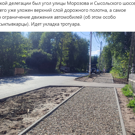
кой делегации был угол улицы Морозова и Сысольского шоссе
его уже уложен верхний слой дорожного полотна, а самое
то ограничение движения автомобилей (об этом особо
ыктывкарцы). Идет укладка тротуара.