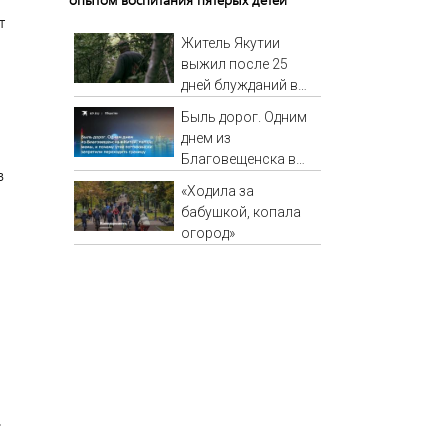
т
Житель Якутии
выжил после 25
дней блужданий в
тайге
Быль дорог. Одним
днем из
Благовещенска в
в
Китай, лапша, мемы,
«Ходила за
и почему утке по-
бабушкой, копала
пекински запретили
огород»
переходить границу
.