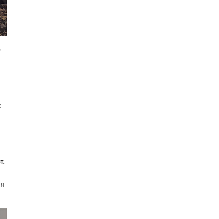
о
х
т.
ия