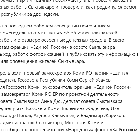
ных работ в Сыктывкаре и проверили, как продвинулся ремон
 республики за две недели.
о на последнем рабочем совещании подрядчикам
 еженедельно отчитываться об объемах показателей
абот, и о размере освоенных денежных средств. В свою
атам фракции «Единой России» в совете Сыктывкара –
ь ход работ с фотофиксацией и публиковать эту информацию 
х для оповещения жителей Сыктывкара.
роль вели: первый замсекретаря Коми РО партии «Единая
едатель Госсовета Республики Коми Сергей Усачев,
ля Госсовета Коми, руководитель фракции «Единой России»
, замсекретаря Коми РО ЕР по проектной деятельности,
совета Сыктывкара Анна Дю, депутат совета Сыктывкара
, депутаты Госсовета Коми: Валентина Жиделева, Илья
ксандр Попов, Андрей Климушев, и Владимир Жариков,
 администрации Сыктывкара, Минстроя Коми и
го общественного движения «Народный» фронт «За Россию»