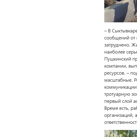
– В Сыктывкар
сообщений от 
затруднено. Ж
наиболее серь
Пушкинский пр
компании, вып
ресурсов. – по
масштабные. Р
коммуникации.
тротуарную зон
первый слой ас
Время есть, р
организаций, 
ответственнос