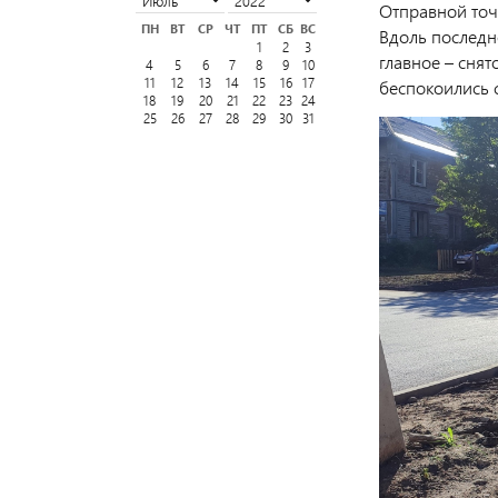
Отправной точ
ПН
ВТ
СР
ЧТ
ПТ
СБ
ВС
Вдоль последн
1
2
3
главное – сня
4
5
6
7
8
9
10
11
12
13
14
15
16
17
беспокоились с
18
19
20
21
22
23
24
25
26
27
28
29
30
31