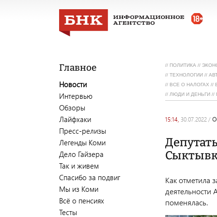
Главное
//
ПОЛИТИКА
//
ЭКОН
//
ТЕХНОЛОГИИ
//
АВ
Новости
//
ВСЕ О НАЛОГАХ
//
Интервью
//
ЛЮДИ И ДЕНЬГИ
//
Обзоры
Лайфхаки
15:14,
30.07.2022
/
Пресс-релизы
Депутаты
Легенды Коми
Сыктывка
Дело Гайзера
Так и живем
Спасибо за подвиг
Как отметила 
Мы из Коми
деятельности 
Всё о пенсиях
поменялась.
Тесты