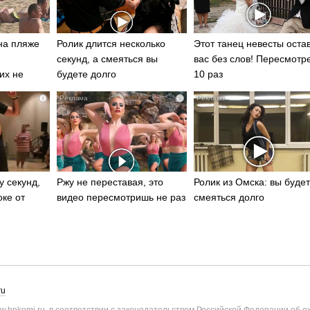
на пляже
Ролик длится несколько
Этот танец невесты оста
секунд, а смеяться вы
вас без слов! Пересмотр
их не
будете долго
10 раз
i
i
у секунд,
Ржу не переставая, это
Ролик из Омска: вы буде
оке от
видео пересмотришь не раз
смеяться долго
ru