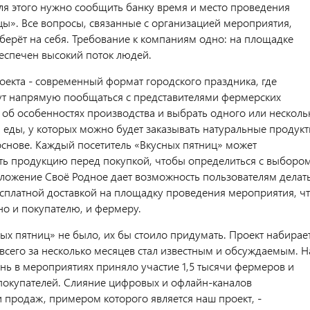
ля этого нужно сообщить банку время и место проведения
цы». Все вопросы, связанные с организацией мероприятия,
берёт на себя. Требование к компаниям одно: на площадке
еспечен высокий поток людей.
оекта - современный формат городского праздника, где
ут напрямую пообщаться с представителями фермерских
ь об особенностях производства и выбрать одного или несколь
 еды, у которых можно будет заказывать натуральные продук
основе. Каждый посетитель «Вкусных пятниц» может
ть продукцию перед покупкой, чтобы определиться с выбором
иложение Своё Родное дает возможность пользователям делат
есплатной доставкой на площадку проведения мероприятия, ч
но и покупателю, и фермеру.
ых пятниц» не было, их бы стоило придумать. Проект набирае
всего за несколько месяцев стал известным и обсуждаемым. Н
нь в мероприятиях приняло участие 1,5 тысячи фермеров и
 покупателей. Слияние цифровых и офлайн-каналов
 продаж, примером которого является наш проект, -