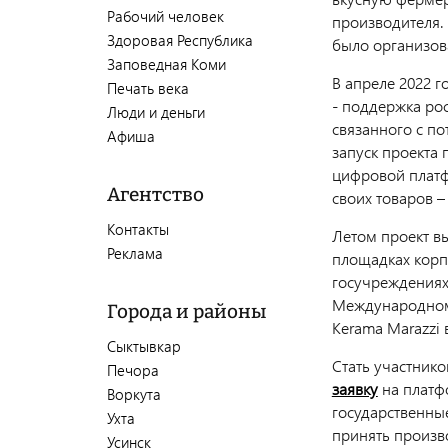
Рабочий человек
производителя. 
Здоровая Республика
было организов
Заповедная Коми
В апреле 2022 г
Печать века
- поддержка ро
Люди и деньги
связанного с п
Афиша
запуск проекта
цифровой платф
Агентство
своих товаров –
Контакты
Летом проект в
Реклама
площадках корп
госучреждениях
Международном 
Города и районы
Kerama Marazzi 
Сыктывкар
Стать участник
Печора
заявку
на платф
Воркута
государственны
Ухта
принять произв
Усинск