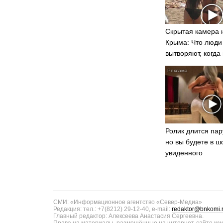
Скрытая камера 
Крыма: Что люди
вытворяют, когда 
видят...
Ролик длится пар
но вы будете в ш
увиденного
СМИ: «Информационное агентство «Север-Медиа»
Редакция: тел.: +7(8212) 29-12-40, e-mail:
redaktor@bnkomi.
Главный редактор: Алексеева Анастасия Сергеевна.