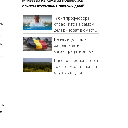
Михеевых из Кажыма поделилась
опытом воспитания пятерых детей
"Убил профессора
ой
страх": Кто на самом
деле виноват в смерти
й
ученого Зезина,
Бельгийцы стали
остановившего
на
запрашивать
мальчишек на поле с
«визы традиционных
горохом
е.
ценностей» в
Пилотов пропавшего в
посольстве РФ
а
тайге самолета нашли
спустя два дня
ть
е