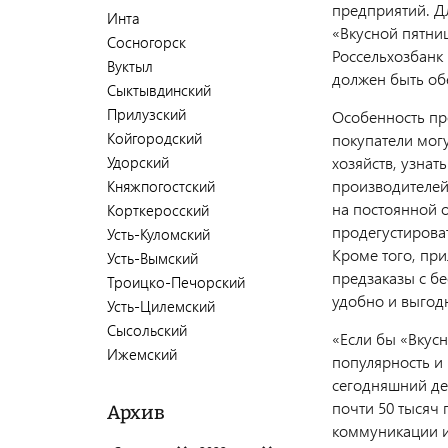
предприятий. Д
Инта
«Вкусной пятни
Сосногорск
Россельхозбанк 
Вуктыл
должен быть об
Сыктывдинский
Прилузский
Особенность пр
Койгородский
покупатели мог
Удорский
хозяйств, узнат
производителей
Княжпогостский
на постоянной 
Корткеросский
продегустирова
Усть-Куломский
Кроме того, пр
Усть-Вымский
предзаказы с б
Троицко-Печорский
удобно и выгод
Усть-Цилемский
Сысольский
«Если бы «Вкусн
Ижемский
популярность и 
сегодняшний де
почти 50 тысяч
Архив
коммуникации и