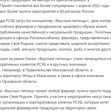
Проект становится все более популярным: с апреля 2022 года
ано более тысячи мероприятий в 60 регионах России.
ода РСХБ запустил инициативу «Вкусные пятницы», цель котор
ссийских фермеров и продвижение здорового образа жизни,
отреблением качественной и натуральной продукции. Пилотны
 прошел в офисах Россельхозбанка: фермеры, представленные 
орме Своё Родное, смогли представить широкий ассортимент
 сыры, хлеб, мясную продукцию, молоко, рыбу и многое друго
ышел за рамки банка: «Вкусные пятницы» стали проводиться н
оративных клиентов РСХБ и в крупных значимых
. Например, в Правительстве Московской области, в
аэропорту Уйташ в Махачкале, а также в офисе компании
в Орловской области.
ом «Вкусных пятниц» может любой фермер: нужно просто пода
орме Своё Родное. Принять участие в мероприятии могут такж
е организации и корпоративные клиенты РСХБ, которые хотят
одителей фермерской продукции на территории своих