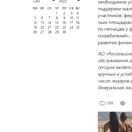
необходимое ус
поддержки мало
ПН
ВТ
СР
ЧТ
ПТ
СБ
ВС
1
2
3
4
участников: фер
5
6
7
8
9
10
11
чьих площадках
12
13
14
15
16
17
18
19
20
21
22
23
24
25
по пятницам у 
26
27
28
29
30
потребителей»,
развития финан
АО «Россельхоз
обслуживания а
сегодня являет
крупных и устой
число лидеров 
Генеральная ли
208