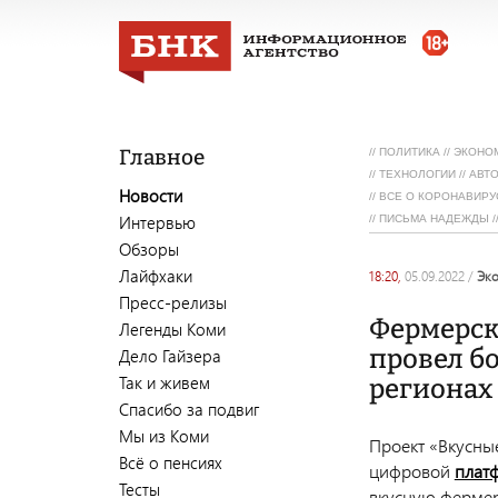
Главное
//
ПОЛИТИКА
//
ЭКОНО
//
ТЕХНОЛОГИИ
//
АВТ
Новости
//
ВСЕ О КОРОНАВИРУ
Интервью
//
ПИСЬМА НАДЕЖДЫ
/
Обзоры
Лайфхаки
18:20,
05.09.2022
/
эк
Пресс-релизы
Фермерск
Легенды Коми
провел б
Дело Гайзера
Так и живем
регионах
Спасибо за подвиг
Мы из Коми
Проект «Вкусны
Всё о пенсиях
цифровой
плат
Тесты
вкусную фермер