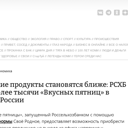
МИКА
//
ОБЩЕСТВО
//
ЭКОЛОГИЯ
//
ПРАВО
//
СПОРТ
//
КУЛЬТУРА
//
ПРОИСШЕСТВИЯ
О
//
ПРИВЕТ, СОСЕД
//
ДОКУМЕНТЫ
//
ГЛАЗ НАРОДА
//
БИЗНЕС В ОНЛАЙНЕ
//
ВСЕ О НАЛО
СЕ
//
ПРОКАЧКА С БНК
//
ЦИФРА ДНЯ
//
ТЯГА В НЕБО
//
100 ЛЕТ КОМИ
//
ЛЮДИ И ДЕНЬГИ
/
ЗДОРОВЬЕ
//
СВОИ
//
СтарТуй
//
ЛЕГЕНДЫ КОМИ
//
ГЕРОИ СРЕДИ НАС
ономика
ие продукты становятся ближе: РСХБ
олее тысячи «Вкусных пятниц» в
 России
е пятницы», запущенный Россельхозбанком с помощью
формы
Своё Родное, предоставляет возможность приобрести
скую продукцию не выходя из офиса напрямую у