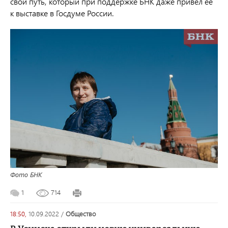
свой путь, который при поддержке БНК даже привел ее
к выставке в Госдуме России.
Фото БНК
1
714
18:50,
10.09.2022
/
общество