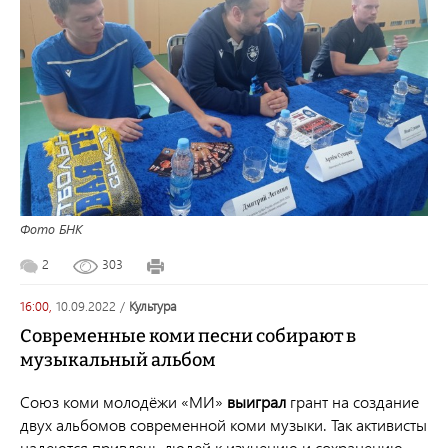
Фото БНК
2
303
16:00,
10.09.2022
/
культура
Современные коми песни собирают в
музыкальный альбом
Союз коми молодёжи «МИ»
выиграл
грант на создание
двух альбомов современной коми музыки. Так активисты
надеются привлечь людей к изучению и сохранению