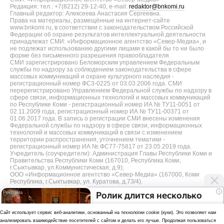
Редакция: тел.: +7(8212) 29-12-40, e-mail:
redaktor@bnkomi.ru
Главный редактор: Алексеева Анастасия Сергеевна.
Права на материалы, размещённые на интернет-сайте
www.bnkomi.ru, в соответствии с законодательством Российской
Федерации об охране результатов интеллектуальной деятельности
принадлежат СМИ: «Информационное агентство «Север-Медиа», и
не подлежат использованию другими лицами в какой бы то ни было
форме без письменного разрешения правообладателя.
СМИ зарегистрировано Беломорским управлением Федеральным
службы по надзору за соблюдением законодательства в сфере
массовых коммуникаций и охране культурного наследия -
регистрационный номер ФС3-0225 от 03.03.2006 года. СМИ
перерегистрировано Управлением Федеральной службы по надзору в
сфере связи, информационных технологий и массовых коммуникаций
по Республике Коми - регистрационный номер ИА № ТУ11-0051 от
02.11.2009 года, регистрационный номер ИА № ТУ11-00371 от
01.06.2017 года. В запись о регистрации СМИ внесены изменения
Федеральной службы по надзору в сфере связи, информационных
технологий и массовых коммуникаций в связи с изменением
территории распространения, уточнением тематики -
регистрационный номер ИА № ФС77-75817 от 23.05.2019 года.
Учредитель (соучредители): Администрация Главы Республики Коми и
Правительства Республики Коми (167010, Республика Коми,
г.Сыктывкар, ул.Коммунистическая, д.9);
ООО «Информационное агентство «Север-Медиа» (167000, Коми
Республика, г.Сыктывкар, ул. Куратова, д.73/4).
i
Ролик длится несколько
Разработка сайта — web-студия «Цифровой Век»
секунд, а смеяться вы
Cайт использует сервис веб-аналитики, основанный на технологии cookie (куки). Это позволяет нам
будете долго
Политика
анализировать взаимодействие посетителей с сайтом и делать его лучше. Продолжая пользоваться