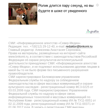
Ролик длится пару секунд, но вы
i
будете в шоке от увиденного
СМИ: «Информационное агентство «Север-Медиа»
Редакция: тел.: +7(8212) 29-12-40, e-mail:
redaktor@bnkomi.ru
Главный редактор: Алексеева Анастасия Сергеевна.
Права на материалы, размещённые на интернет-сайте
www.bnkomi.ru, в соответствии с законодательством Российской
Федерации об охране результатов интеллектуальной
деятельности принадлежат СМИ: «Информационное агентство
«Север-Медиа», и не подлежат использованию другими лицами в
какой бы то ни было форме без письменного разрешения
правообладателя.
СМИ зарегистрировано Беломорским управлением
Федеральным службы по надзору за соблюдением
законодательства в сфере массовых коммуникаций и охране
культурного наследия - регистрационный номер ФС3-0225 от
03.03.2006 года. СМИ перерегистрировано Управлением
Федеральной службы по надзору в сфере связи,
информационных технологий и массовых коммуникаций по
Республике Коми - регистрационный номер ИА № ТУ11-0051 от
02.11.2009 года, регистрационный номер ИА № ТУ11-00371 от
01.06.2017 года. В запись о регистрации СМИ внесены