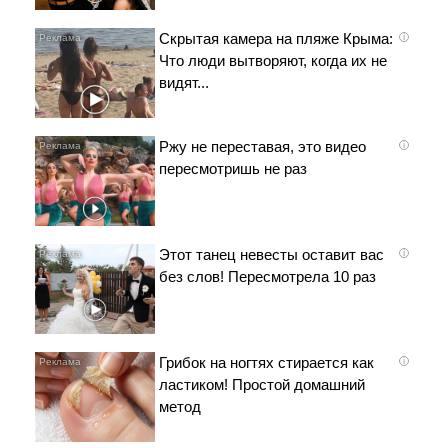
Скрытая камера на пляже Крыма:
i
Что люди вытворяют, когда их не
видят...
Ржу не переставая, это видео
i
пересмотришь не раз
Этот танец невесты оставит вас
i
без слов! Пересмотрела 10 раз
Грибок на ногтях стирается как
i
ластиком! Простой домашний
метод