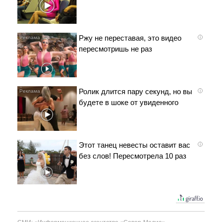
Ржу не переставая, это видео
i
пересмотришь не раз
Ролик длится пару секунд, но вы
i
будете в шоке от увиденного
Этот танец невесты оставит вас
i
без слов! Пересмотрела 10 раз