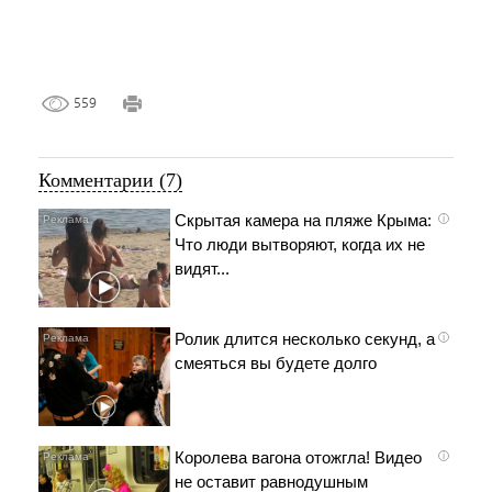
559
Комментарии (7)
Скрытая камера на пляже Крыма:
i
Что люди вытворяют, когда их не
видят...
Ролик длится несколько секунд, а
i
смеяться вы будете долго
Королева вагона отожгла! Видео
i
не оставит равнодушным