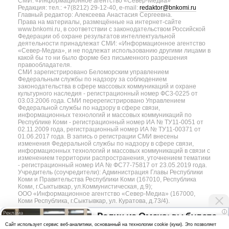
СМИ: «Информационное агентство «Север-Медиа»
Редакция: тел.: +7(8212) 29-12-40, e-mail:
redaktor@bnkomi.ru
Главный редактор: Алексеева Анастасия Сергеевна.
Права на материалы, размещённые на интернет-сайте
www.bnkomi.ru, в соответствии с законодательством Российской
Федерации об охране результатов интеллектуальной
деятельности принадлежат СМИ: «Информационное агентство
«Север-Медиа», и не подлежат использованию другими лицами в
какой бы то ни было форме без письменного разрешения
правообладателя.
СМИ зарегистрировано Беломорским управлением
Федеральным службы по надзору за соблюдением
законодательства в сфере массовых коммуникаций и охране
культурного наследия - регистрационный номер ФС3-0225 от
03.03.2006 года. СМИ перерегистрировано Управлением
Федеральной службы по надзору в сфере связи,
информационных технологий и массовых коммуникаций по
Республике Коми - регистрационный номер ИА № ТУ11-0051 от
02.11.2009 года, регистрационный номер ИА № ТУ11-00371 от
01.06.2017 года. В запись о регистрации СМИ внесены
изменения Федеральной службы по надзору в сфере связи,
информационных технологий и массовых коммуникаций в связи с
изменением территории распространения, уточнением тематики
- регистрационный номер ИА № ФС77-75817 от 23.05.2019 года.
Учредитель (соучредители): Администрация Главы Республики
Коми и Правительства Республики Коми (167010, Республика
Коми, г.Сыктывкар, ул.Коммунистическая, д.9);
ООО «Информационное агентство «Север-Медиа» (167000,
Коми Республика, г.Сыктывкар, ул. Куратова, д.73/4).
i
Ролик из Омска: вы будете
Разработка сайта — web-студия «Цифровой Век»
Cайт использует сервис веб-аналитики, основанный на технологии cookie (куки). Это позволяет
смеяться долго