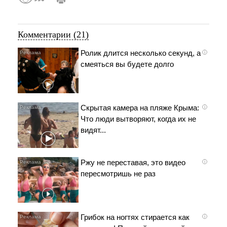
Комментарии (21)
Ролик длится несколько секунд, а
i
смеяться вы будете долго
Скрытая камера на пляже Крыма:
i
Что люди вытворяют, когда их не
видят...
Ржу не переставая, это видео
i
пересмотришь не раз
Грибок на ногтях стирается как
i