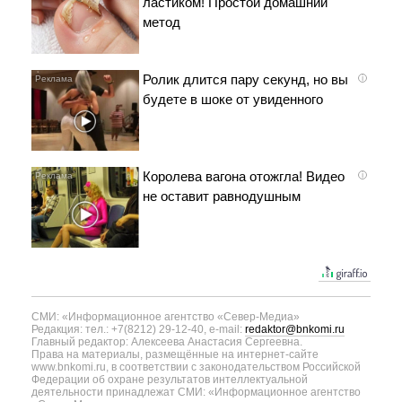
ластиком! Простой домашний
метод
Ролик длится пару секунд, но вы
i
будете в шоке от увиденного
Королева вагона отожгла! Видео
i
не оставит равнодушным
СМИ: «Информационное агентство «Север-Медиа»
Редакция: тел.: +7(8212) 29-12-40, e-mail:
redaktor@bnkomi.ru
Главный редактор: Алексеева Анастасия Сергеевна.
Права на материалы, размещённые на интернет-сайте
www.bnkomi.ru, в соответствии с законодательством Российской
Федерации об охране результатов интеллектуальной
деятельности принадлежат СМИ: «Информационное агентство