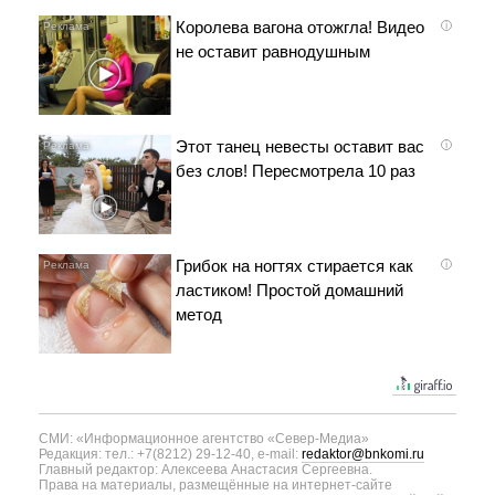
Королева вагона отожгла! Видео
i
не оставит равнодушным
Этот танец невесты оставит вас
i
без слов! Пересмотрела 10 раз
Грибок на ногтях стирается как
i
ластиком! Простой домашний
метод
СМИ: «Информационное агентство «Север-Медиа»
Редакция: тел.: +7(8212) 29-12-40, e-mail:
redaktor@bnkomi.ru
Главный редактор: Алексеева Анастасия Сергеевна.
Права на материалы, размещённые на интернет-сайте