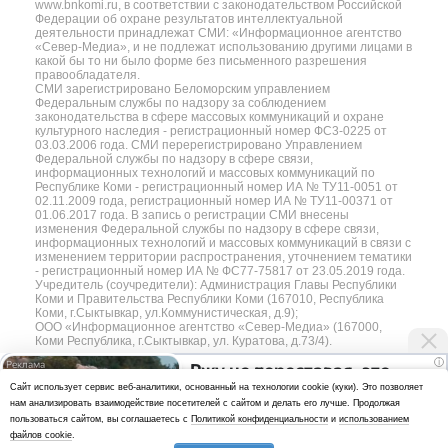
www.bnkomi.ru, в соответствии с законодательством Российской
Федерации об охране результатов интеллектуальной
деятельности принадлежат СМИ: «Информационное агентство
«Север-Медиа», и не подлежат использованию другими лицами в
какой бы то ни было форме без письменного разрешения
правообладателя.
СМИ зарегистрировано Беломорским управлением
Федеральным службы по надзору за соблюдением
законодательства в сфере массовых коммуникаций и охране
культурного наследия - регистрационный номер ФС3-0225 от
03.03.2006 года. СМИ перерегистрировано Управлением
Федеральной службы по надзору в сфере связи,
информационных технологий и массовых коммуникаций по
Республике Коми - регистрационный номер ИА № ТУ11-0051 от
02.11.2009 года, регистрационный номер ИА № ТУ11-00371 от
01.06.2017 года. В запись о регистрации СМИ внесены
изменения Федеральной службы по надзору в сфере связи,
информационных технологий и массовых коммуникаций в связи с
изменением территории распространения, уточнением тематики
- регистрационный номер ИА № ФС77-75817 от 23.05.2019 года.
Учредитель (соучредители): Администрация Главы Республики
Коми и Правительства Республики Коми (167010, Республика
Коми, г.Сыктывкар, ул.Коммунистическая, д.9);
ООО «Информационное агентство «Север-Медиа» (167000,
Коми Республика, г.Сыктывкар, ул. Куратова, д.73/4).
i
Ржу не переставая, это
Разработка сайта — web-студия «Цифровой Век»
Cайт использует сервис веб-аналитики, основанный на технологии cookie (куки). Это позволяет
видео пересмотришь не
нам анализировать взаимодействие посетителей с сайтом и делать его лучше. Продолжая
Политика
раз
пользоваться сайтом, вы соглашаетесь с
Политикой конфиденциальности
и
использованием
конфиденциальности
файлов cookie
.
Использование аналитики и файлов куки