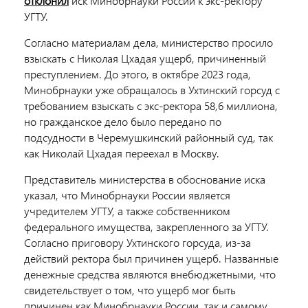
отклонил
иск Минобрнауки России к экс-ректору
УГТУ.
Согласно материалам дела, министерство просило
взыскать с Николая Цхадая ущерб, причиненный
преступлением. До этого, в октябре 2023 года,
Минобрнауки уже обращалось в Ухтинский горсуд с
требованием взыскать с экс-ректора 58,6 миллиона,
но гражданское дело было передано по
подсудности в Черемушкинский районный суд, так
как Николай Цхадая переехал в Москву.
Представитель министерства в обоснование иска
указал, что Минобрнауки России является
учредителем УГТУ, а также собственником
федерального имущества, закрепленного за УГТУ.
С
огласно приговору Ухтинского горсуда, из-за
действий ректора был причинен ущерб. Названные
денежные средства являются внебюджетными, что
свидетельствует о том, что ущерб мог быть
причинен как Минобрнауки России, так и самому