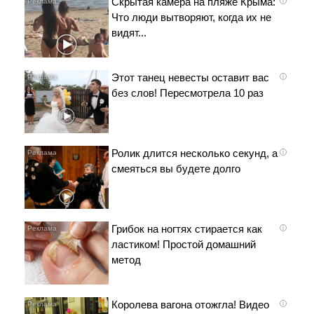
Скрытая камера на пляже Крыма:
i
Что люди вытворяют, когда их не
видят...
Этот танец невесты оставит вас
i
без слов! Пересмотрела 10 раз
Ролик длится несколько секунд, а
i
смеяться вы будете долго
Грибок на ногтях стирается как
i
ластиком! Простой домашний
метод
Королева вагона отожгла! Видео
i