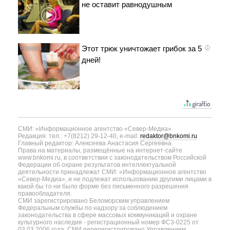
не оставит равнодушным
Этот трюк уничтожает грибок за 5
i
дней!
СМИ: «Информационное агентство «Север-Медиа»
Редакция: тел.: +7(8212) 29-12-40, e-mail:
redaktor@bnkomi.ru
Главный редактор: Алексеева Анастасия Сергеевна.
Права на материалы, размещённые на интернет-сайте
www.bnkomi.ru, в соответствии с законодательством Российской
Федерации об охране результатов интеллектуальной
деятельности принадлежат СМИ: «Информационное агентство
«Север-Медиа», и не подлежат использованию другими лицами в
какой бы то ни было форме без письменного разрешения
правообладателя.
СМИ зарегистрировано Беломорским управлением
Федеральным службы по надзору за соблюдением
законодательства в сфере массовых коммуникаций и охране
культурного наследия - регистрационный номер ФС3-0225 от
03.03.2006 года. СМИ перерегистрировано Управлением