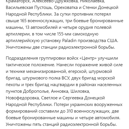
Краматорск, Алексеево-Дружковка, Николаевка,
Васильевская Пустошь, Ореховатка и Стенки Донецкой
Народной Республики. За сутки противник потерял
свыше 165 военнослужащих, три боевые бронированные
машины, 13 автомобилей и четыре орудия полевой
артиллерии, в том числе 155-мм самоходную
артиллерийскую установку Paladin производства США.
Уничтожены две станции радиоэлектронной борьбы.
Подразделения группировки войск «Центр» улучшили
тактическое положение. Нанесли поражение живой силе
и технике механизированной, егерской, штурмовой
бригад, штурмового полка ВСУ, двух бригад морской
пехоты и трех бригад нацгвардии в районах населенных
пунктов Доброполье, Анновка, Шиловка,
Новофедоровка, Светлое и Сергеевка Донецкой
Народной Республики. Потери украинских вооруженных
формирований составили до 310 военнослужащих, две
боевые бронированные машины и четыре автомобиля.
Уничтожены пять станций радиоэлектронной борьбы.