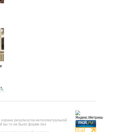
i
е
б охране результатов интеллектуальной
й бы то ни было форме без