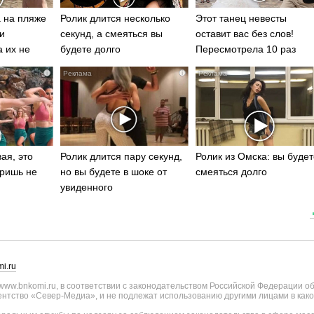
 на пляже
Ролик длится несколько
Этот танец невесты
и
секунд, а смеяться вы
оставит вас без слов!
а их не
будете долго
Пересмотрела 10 раз
i
i
ая, это
Ролик длится пару секунд,
Ролик из Омска: вы будет
ришь не
но вы будете в шоке от
смеяться долго
увиденного
i.ru
ww.bnkomi.ru, в соответствии с законодательством Российской Федерации о
тство «Север-Медиа», и не подлежат использованию другими лицами в како