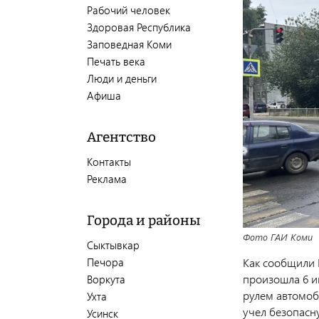
Рабочий человек
Здоровая Республика
Заповедная Коми
Печать века
Люди и деньги
Афиша
Агентство
Контакты
Реклама
Города и районы
Фото ГАИ Коми
Сыктывкар
Печора
Как сообщили 
произошла 6 и
Воркута
рулем автомоб
Ухта
учел безопасн
Усинск