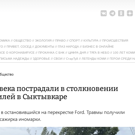
ОМИКА
//
ОБЩЕСТВО
//
ЭКОЛОГИЯ
//
ПРАВО
//
СПОРТ
//
КУЛЬТУРА
//
ПРОИСШЕСТВИЯ
ТО
//
ПРИВЕТ, СОСЕД
//
ДОКУМЕНТЫ
//
ГЛАЗ НАРОДА
//
БИЗНЕС В ОНЛАЙНЕ
ВСЕ О КОРОНАВИРУСЕ
//
ПРОКАЧКА С БНК
//
ЦИФРА ДНЯ
//
ТЯГА В НЕБО
//
100 ЛЕТ КОМИ
ПИСЬМА НАДЕЖДЫ
//
ЗДОРОВЬЕ
//
СВОИ
//
СтарТуй
//
ЛЕГЕНДЫ КОМИ
//
ГЕРОИ СРЕДИ Н
общество
века пострадали в столкновении
илей в Сыктывкаре
 в остановившийся на перекрестке
Ford
. Травмы получили
ссажирка иномарки.