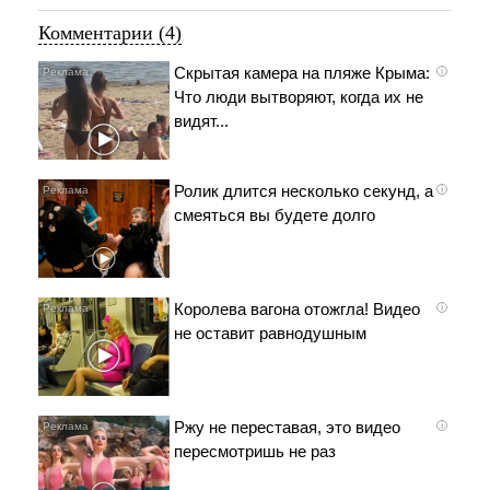
Комментарии (4)
Скрытая камера на пляже Крыма:
i
Что люди вытворяют, когда их не
видят...
Ролик длится несколько секунд, а
i
смеяться вы будете долго
Королева вагона отожгла! Видео
i
не оставит равнодушным
Ржу не переставая, это видео
i
пересмотришь не раз