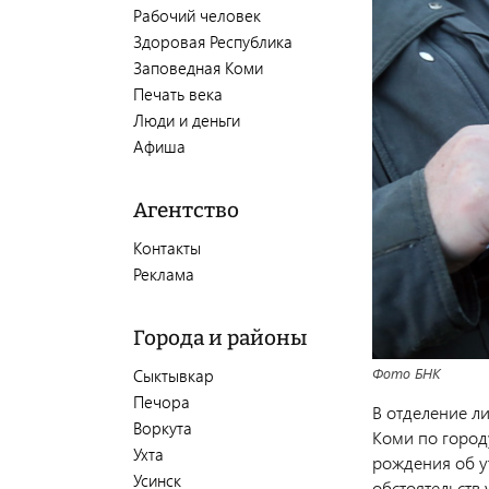
Рабочий человек
Здоровая Республика
Заповедная Коми
Печать века
Люди и деньги
Афиша
Агентство
Контакты
Реклама
Города и районы
Фото БНК
Сыктывкар
Печора
В отделение л
Воркута
Коми по город
Ухта
рождения об у
Усинск
обстоятельств 