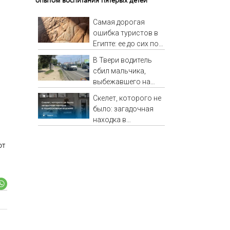
Самая дорогая
ошибка туристов в
Египте: ее до сих пор
совершают при
В Твери водитель
бронировании
сбил мальчика,
выбежавшего на
дорогу из-за
Скелет, которого не
автобуса – Новости
было: загадочная
Твери и городов
находка в
Тверской области
подмосковном
сегодня - Afanasy.biz
водоеме
от
– Тверские новости.
Новости Твери.