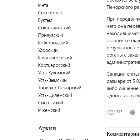
Инта
Печорского ра
Сосногорск
При передвижен
Вуктыл
чего она перев
Сыктывдинский
находившимся 
Прилузский
охотничье гла
Койгородский
результатов н
Удорский
органы с заяв
Княжпогостский
административн
Корткеросский
Усть-Куломский
Санкции стать
Усть-Вымский
размере от 5 0
Троицко-Печорский
либо лишение 
Усть-Цилемский
одного до трё
Сысольский
Ижемский
813
Архив
Комментарии 