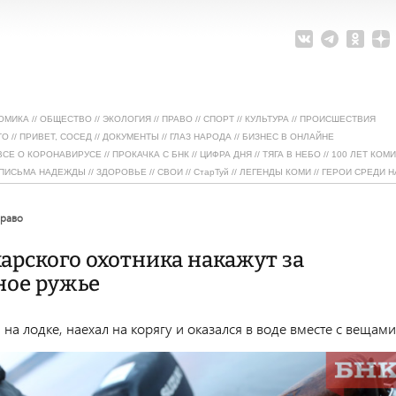
ОМИКА
//
ОБЩЕСТВО
//
ЭКОЛОГИЯ
//
ПРАВО
//
СПОРТ
//
КУЛЬТУРА
//
ПРОИСШЕСТВИЯ
ТО
//
ПРИВЕТ, СОСЕД
//
ДОКУМЕНТЫ
//
ГЛАЗ НАРОДА
//
БИЗНЕС В ОНЛАЙНЕ
ВСЕ О КОРОНАВИРУСЕ
//
ПРОКАЧКА С БНК
//
ЦИФРА ДНЯ
//
ТЯГА В НЕБО
//
100 ЛЕТ КОМИ
ПИСЬМА НАДЕЖДЫ
//
ЗДОРОВЬЕ
//
СВОИ
//
СтарТуй
//
ЛЕГЕНДЫ КОМИ
//
ГЕРОИ СРЕДИ Н
право
рского охотника накажут за
ное ружье
а лодке, наехал на корягу и оказался в воде вместе с вещами