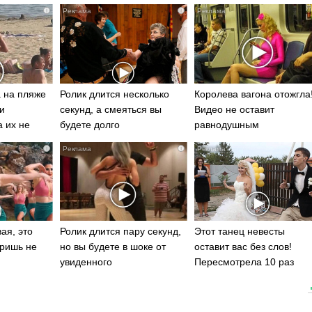
i
i
 на пляже
Ролик длится несколько
Королева вагона отожгла
и
секунд, а смеяться вы
Видео не оставит
а их не
будете долго
равнодушным
i
i
ая, это
Ролик длится пару секунд,
Этот танец невесты
ришь не
но вы будете в шоке от
оставит вас без слов!
увиденного
Пересмотрела 10 раз