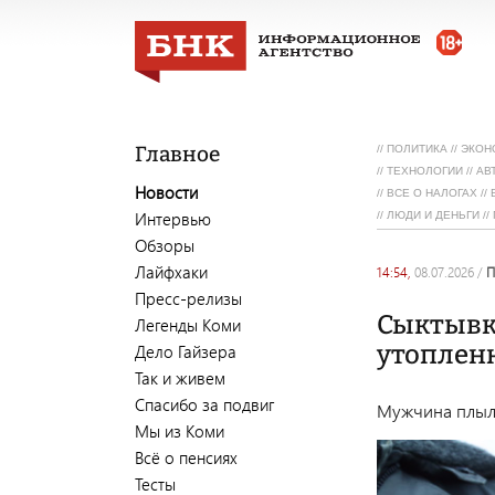
Главное
//
ПОЛИТИКА
//
ЭКОН
//
ТЕХНОЛОГИИ
//
АВ
Новости
//
ВСЕ О НАЛОГАХ
//
Интервью
//
ЛЮДИ И ДЕНЬГИ
//
Обзоры
Лайфхаки
14:54,
08.07.2026
/
Пресс-релизы
Сыктывка
Легенды Коми
утоплен
Дело Гайзера
Так и живем
Спасибо за подвиг
Мужчина плыл н
Мы из Коми
Всё о пенсиях
Тесты