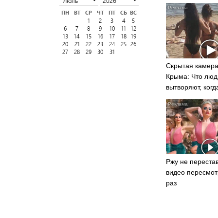
ПН
ВТ
СР
ЧТ
ПТ
СБ
ВС
1
2
3
4
5
6
7
8
9
10
11
12
13
14
15
16
17
18
19
20
21
22
23
24
25
26
27
28
29
30
31
Скрытая камера
Крыма: Что люд
вытворяют, когд
видят...
Ржу не перестав
видео пересмот
раз