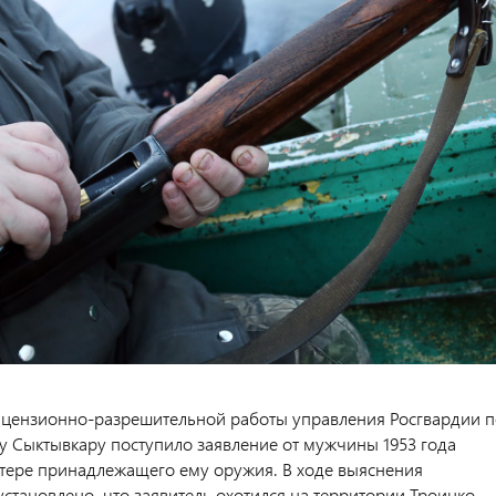
ицензионно-разрешительной работы управления Росгвардии п
у Сыктывкару поступило заявление от мужчины 1953 года
тере принадлежащего ему оружия. В ходе выяснения
установлено, что заявитель охотился на территории Троицко-