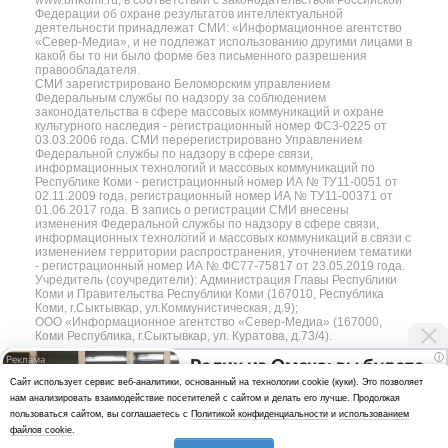
www.bnkomi.ru, в соответствии с законодательством Российской
Федерации об охране результатов интеллектуальной
деятельности принадлежат СМИ: «Информационное агентство
«Север-Медиа», и не подлежат использованию другими лицами в
какой бы то ни было форме без письменного разрешения
правообладателя.
СМИ зарегистрировано Беломорским управлением
Федеральным службы по надзору за соблюдением
законодательства в сфере массовых коммуникаций и охране
культурного наследия - регистрационный номер ФС3-0225 от
03.03.2006 года. СМИ перерегистрировано Управлением
Федеральной службы по надзору в сфере связи,
информационных технологий и массовых коммуникаций по
Республике Коми - регистрационный номер ИА № ТУ11-0051 от
02.11.2009 года, регистрационный номер ИА № ТУ11-00371 от
01.06.2017 года. В запись о регистрации СМИ внесены
изменения Федеральной службы по надзору в сфере связи,
информационных технологий и массовых коммуникаций в связи с
изменением территории распространения, уточнением тематики
- регистрационный номер ИА № ФС77-75817 от 23.05.2019 года.
Учредитель (соучредители): Администрация Главы Республики
Коми и Правительства Республики Коми (167010, Республика
Коми, г.Сыктывкар, ул.Коммунистическая, д.9);
ООО «Информационное агентство «Север-Медиа» (167000,
Коми Республика, г.Сыктывкар, ул. Куратова, д.73/4).
i
Ролик из Омска: вы будете
Разработка сайта — web-студия «Цифровой Век»
Cайт использует сервис веб-аналитики, основанный на технологии cookie (куки). Это позволяет
смеяться долго
нам анализировать взаимодействие посетителей с сайтом и делать его лучше. Продолжая
Политика
пользоваться сайтом, вы соглашаетесь с
Политикой конфиденциальности
и
использованием
конфиденциальности
файлов cookie
.
Использование аналитики и файлов куки