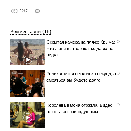
2067
Комментарии (18)
Скрытая камера на пляже Крыма:
i
Что люди вытворяют, когда их не
видят...
Ролик длится несколько секунд, а
i
смеяться вы будете долго
Королева вагона отожгла! Видео
i
не оставит равнодушным