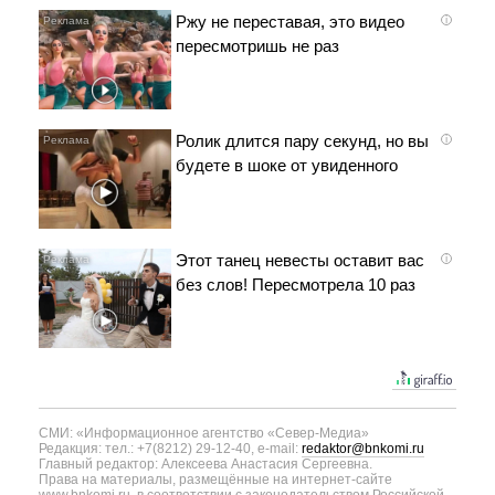
Ржу не переставая, это видео
i
пересмотришь не раз
Ролик длится пару секунд, но вы
i
будете в шоке от увиденного
Этот танец невесты оставит вас
i
без слов! Пересмотрела 10 раз
СМИ: «Информационное агентство «Север-Медиа»
Редакция: тел.: +7(8212) 29-12-40, e-mail:
redaktor@bnkomi.ru
Главный редактор: Алексеева Анастасия Сергеевна.
Права на материалы, размещённые на интернет-сайте