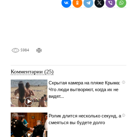
5984
Комментарии (25)
Скрытая камера на пляже Крыма:
i
Что люди вытворяют, когда их не
видят...
Ролик длится несколько секунд, а
i
смеяться вы будете долго