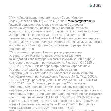
СМИ: «Информационное агентство «Север-Медиа»
Редакция: тел.: +7(8212) 29-12-40, e-mail:
redaktor@bnkomi.ru
Главный редактор: Алексеева Анастасия Сергеевна.
Права на материалы, размещённые на интернет-сайте
www.bnkomi.ru, в соответствии с законодательством Российской
Федерации об охране результатов интеллектуальной
деятельности принадлежат СМИ: «Информационное агентство
«Север-Медиа», и не подлежат использованию другими лицами в
какой бы то ни было форме без письменного разрешения
правообладателя.
СМИ зарегистрировано Беломорским управлением
Федеральным службы по надзору за соблюдением
законодательства в сфере массовых коммуникаций и охране
культурного наследия - регистрационный номер ФС3-0225 от
03.03.2006 года. СМИ перерегистрировано Управлением
Федеральной службы по надзору в сфере связи,
информационных технологий и массовых коммуникаций по
Республике Коми - регистрационный номер ИА № ТУ11-0051 от
02.11.2009 года, регистрационный номер ИА № ТУ11-00371 от
01.06.2017 года. В запись о регистрации СМИ внесены
изменения Федеральной службы по надзору в сфере связи,
информационных технологий и массовых коммуникаций в связи с
изменением территории распространения, уточнением тематики
- регистрационный номер ИА № ФС77-75817 от 23.05.2019 года.
Учредитель (соучредители): Администрация Главы Республики
Коми и Правительства Республики Коми (167010, Республика
Коми, г.Сыктывкар, ул.Коммунистическая, д.9);