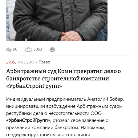
56
5053
21:35,
11.03.2016
/
право
Арбитражный суд Коми прекратил дело о
банкротстве строительной компании
«УрбанСтройГрупп»
Индивидуальный предприниматель Анатолий Бобер,
инициировавший возбуждение Арбитражным судом
республики дела о несостоятельности ООО
«УрбанСтройГру
пп»
, отозвал свое заявление о
признании компании банкротом. Напомним,
гендиректору строительного холдинга