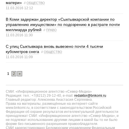
матери»
//
ОБЩЕСТВО
11.03.2016 12:12
В Коми задержан директор «Сыктывкарской компании по
управлению имуществом» по подозрению в растрате почти
миллиарда рублей
//
ПРАВО
11.03.2016 11:30
С улиц Сыктывкара вновь вывезено почти 4 тысячи
кубометров снега
//
ОБЩЕСТВО
11.03.2016 11:09
1
2
»
СМИ: «Информационное агентство «Север-Медиа»
Редакция: тел.: +7(8212) 29-12-40, e-mail:
redaktor@bnkomi.ru
Главный редактор: Алексеева Анастасия Сергеевна.
Права на материалы, размещённые на интернет-сайте
www.bnkomi.ru, в соответствии с законодательством Российской
Федерации об охране результатов интеллектуальной деятельности
принадлежат СМИ: «Информационное агентство «Север-Медиа», и
не подлежат использованию другими лицами в какой бы то ни было
форме без письменного разрешения правообладателя.
СМИ зарегистрировано Беломорским управлением Федеральным