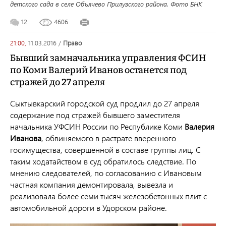
детского сада в селе Объячево Прилузского района. Фото БНК
12
4606
21:00,
11.03.2016
/
право
Бывший замначальника управления ФСИН
по Коми Валерий Иванов останется под
стражей до 27 апреля
Сыктывкарский городской суд продлил до 27 апреля
содержание под стражей бывшего заместителя
начальника УФСИН России по Республике Коми
Валерия
Иванов
а
, обвиняемого в растрате вверенного
госимущества, совершенной в составе группы лиц. С
таким ходатайством в суд обратилось следствие. По
мнению следователей, по согласованию с Ивановым
частная компания демонтировала, вывезла и
реализовала более семи тысяч железобетонных плит с
автомобильной дороги в Удорском районе.