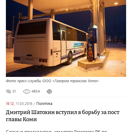
Фото пресс-службы ООО «Газпром трансгаз Ухта»
31
4854
16:12,
11.03.2016
/
политика
Дмитрий Шатохин вступил в борьбу за пост
главы Коми
Сегодня председатель комитета Госсовета РК по