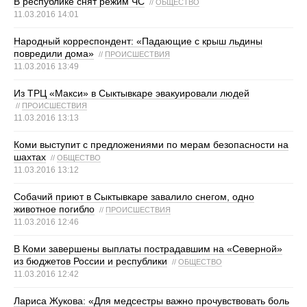
В республике снят режим ЧС
//
ОБЩЕСТВО
11.03.2016 14:01
Народный корреспондент: «Падающие с крыш льдины
повредили дома»
//
ПРОИСШЕСТВИЯ
11.03.2016 13:49
Из ТРЦ «Макси» в Сыктывкаре эвакуировали людей
//
ПРОИСШЕСТВИЯ
11.03.2016 13:13
Коми выступит с предложениями по мерам безопасности на
шахтах
//
ОБЩЕСТВО
11.03.2016 13:12
Собачий приют в Сыктывкаре завалило снегом, одно
животное погибло
//
ПРОИСШЕСТВИЯ
11.03.2016 12:46
В Коми завершены выплаты пострадавшим на «Северной»
из бюджетов России и республики
//
ОБЩЕСТВО
11.03.2016 12:42
Лариса Жукова: «Для медсестры важно прочувствовать боль