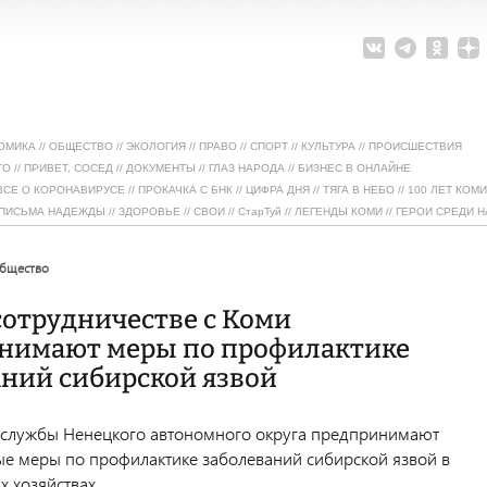
ОМИКА
//
ОБЩЕСТВО
//
ЭКОЛОГИЯ
//
ПРАВО
//
СПОРТ
//
КУЛЬТУРА
//
ПРОИСШЕСТВИЯ
ТО
//
ПРИВЕТ, СОСЕД
//
ДОКУМЕНТЫ
//
ГЛАЗ НАРОДА
//
БИЗНЕС В ОНЛАЙНЕ
ВСЕ О КОРОНАВИРУСЕ
//
ПРОКАЧКА С БНК
//
ЦИФРА ДНЯ
//
ТЯГА В НЕБО
//
100 ЛЕТ КОМИ
ПИСЬМА НАДЕЖДЫ
//
ЗДОРОВЬЕ
//
СВОИ
//
СтарТуй
//
ЛЕГЕНДЫ КОМИ
//
ГЕРОИ СРЕДИ Н
общество
сотрудничестве с Коми
нимают меры по профилактике
аний сибирской язвой
службы Ненецкого автономного округа предпринимают
е меры по профилактике заболеваний сибирской язвой в
 хозяйствах.