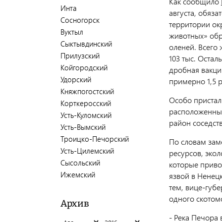
Как сообщило
Инта
августа, обяз
Сосногорск
территории ок
Вуктыл
животных» обр
Сыктывдинский
оленей. Всего 
Прилузский
103 тыс. Остал
Койгородский
дробная вакци
Удорский
примерно 1,5 р
Княжпогостский
Особо пристал
Корткеросский
расположенным
Усть-Куломский
район соседств
Усть-Вымский
Троицко-Печорский
По словам зам
Усть-Цилемский
ресурсов, эко
Сысольский
которые приво
Ижемский
язвой в Ненецк
тем, вице-губе
одного скотом
Архив
- Река Печора 