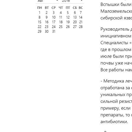
Вспышки были 
ПН
ВТ
СР
ЧТ
ПТ
СБ
ВС
Малоземельско
1
2
3
4
5
6
7
сибирской язво
8
9
10
11
12
13
14
15
16
17
18
19
20
21
22
23
24
25
26
27
28
Руководитель 
29
30
31
инициативном 
Специалисты «
где в прошлом
июле были при
почвы уже нач
Все работы на
- Методика ле
отработана за 
уникальных пре
сильной резис
примеру, если
препараты, то
антибиотики.