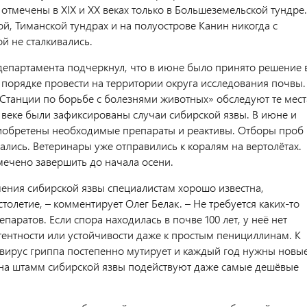
отмечены в XIX и XX веках только в Большеземельской тундре.
й, Тиманской тундрах и на полуострове Канин никогда с
й не сталкивались.
департамента подчеркнул, что в июне было принято решение 
порядке провести на территории округа исследования почвы.
Станции по борьбе с болезнями животных» обследуют те мест
 веке были зафиксированы случаи сибирской язвы. В июне и
обретены необходимые препараты и реактивы. Отборы проб
ались. Ветеринары уже отправились к коралям на вертолётах.
мечено завершить до начала осени.
чения сибирской язвы специалистам хорошо известна,
столетие, – комментирует Олег Белак. – Не требуется каких-то
паратов. Если спора находилась в почве 100 лет, у неё нет
тентности или устойчивости даже к простым пенициллинам. К
 вирус гриппа постепенно мутирует и каждый год нужны новы
 на штамм сибирской язвы подействуют даже самые дешёвые