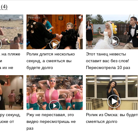
(4)
i
i
 на пляже
Ролик длится несколько
Этот танец невесты
и
секунд, а смеяться вы
оставит вас без слов!
а их не
будете долго
Пересмотрела 10 раз
i
i
ру секунд,
Ржу не переставая, это
Ролик из Омска: вы будет
шоке от
видео пересмотришь не
смеяться долго
раз