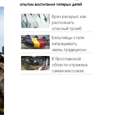
опытом воспитания пятерых детей
Врач раскрыл, как
распознать
опасный тромб
Бельгийцы стали
запрашивать
«визы традиционных
ценностей» в
В Ярославской
посольстве РФ
области отражена
самая массовая
атака БПЛА - сбито
88 дронов - Новости
на Вести.ru