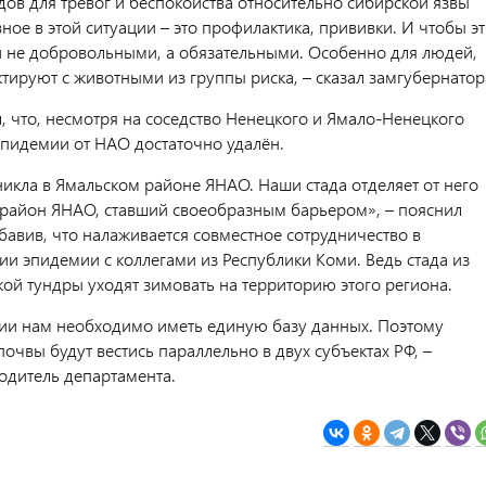
дов для тревог и беспокойства относительно сибирской язвы
вное в этой ситуации – это профилактика, прививки. И чтобы э
 не добровольными, а обязательными. Особенно для людей,
тируют с животными из группы риска, – сказал замгубернатор
, что, несмотря на соседство Ненецкого и Ямало-Ненецкого
 эпидемии от НАО достаточно удалён.
никла в Ямальском районе ЯНАО. Наши стада отделяет от него
район ЯНАО, ставший своеобразным барьером», – пояснил
бавив, что налаживается совместное сотрудничество в
ии эпидемии с коллегами из Республики Коми. Ведь стада из
ой тундры уходят зимовать на территорию этого региона.
ации нам необходимо иметь единую базу данных. Поэтому
очвы будут вестись параллельно в двух субъектах РФ, –
одитель департамента.