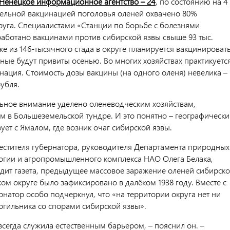
Ненецкое информационное агентство – 24
, по состоянию на 4
ательной вакцинацией поголовья оленей охвачено 80%
руга. Специалистами «Станции по борьбе с болезнями
аботано вакцинами против сибирской язвы свыше 93 тыс.
же из 146-тысячного стада в округе планируется вакцинироват
ьные будут привиты осенью. Во многих хозяйствах практикуетс
нация. Стоимость дозы вакцины (на одного оленя) невелика –
убля.
ьное внимание уделено оленеводческим хозяйствам,
 в Большеземельской тундре. И это понятно – географически
ует с Ямалом, где возник очаг сибирской язвы.
естителя губернатора, руководителя Департамента природных
логии и агропромышленного комплекса НАО Олега Белака,
дит газета, предыдущее массовое заражение оленей сибирск
ом округе было зафиксировано в далёком 1938 году. Вместе с
рнатор особо подчеркнул, что «на территории округа нет ни
огильника со спорами сибирской язвы».
всегда служила естественным барьером, – пояснил он. –