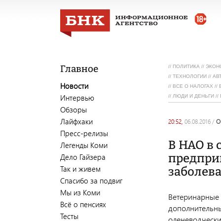
Главное
//
ПОЛИТИКА
//
ЭКОН
//
ТЕХНОЛОГИИ
//
АВ
Новости
//
ВСЕ О НАЛОГАХ
//
Интервью
//
ЛЮДИ И ДЕНЬГИ
//
Обзоры
Лайфхаки
20:52,
06.08.2016
/
Пресс-релизы
В НАО в 
Легенды Коми
предпри
Дело Гайзера
Так и живем
заболев
Спасибо за подвиг
Мы из Коми
Ветеринарные 
Всё о пенсиях
дополнительны
Тесты
оленеводческих