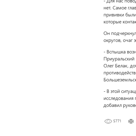
- Для нас пово
нет. Самое гла
прививки были
которые контак
Он подчеркнул
округов, очаг
- Вспышка воз
Приуральский 
Олег Белак, до
противодейств
Большеземльск
- В этой ситу
исследования п
добавил руков
5771