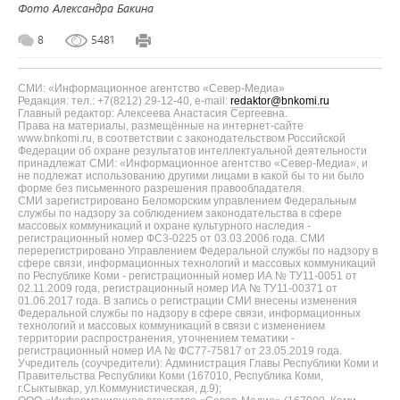
Фото Александра Бакина
8
5481
СМИ: «Информационное агентство «Север-Медиа»
Редакция: тел.: +7(8212) 29-12-40, e-mail:
redaktor@bnkomi.ru
Главный редактор: Алексеева Анастасия Сергеевна.
Права на материалы, размещённые на интернет-сайте
www.bnkomi.ru, в соответствии с законодательством Российской
Федерации об охране результатов интеллектуальной деятельности
принадлежат СМИ: «Информационное агентство «Север-Медиа», и
не подлежат использованию другими лицами в какой бы то ни было
форме без письменного разрешения правообладателя.
СМИ зарегистрировано Беломорским управлением Федеральным
службы по надзору за соблюдением законодательства в сфере
массовых коммуникаций и охране культурного наследия -
регистрационный номер ФС3-0225 от 03.03.2006 года. СМИ
перерегистрировано Управлением Федеральной службы по надзору в
сфере связи, информационных технологий и массовых коммуникаций
по Республике Коми - регистрационный номер ИА № ТУ11-0051 от
02.11.2009 года, регистрационный номер ИА № ТУ11-00371 от
01.06.2017 года. В запись о регистрации СМИ внесены изменения
Федеральной службы по надзору в сфере связи, информационных
технологий и массовых коммуникаций в связи с изменением
территории распространения, уточнением тематики -
регистрационный номер ИА № ФС77-75817 от 23.05.2019 года.
Учредитель (соучредители): Администрация Главы Республики Коми и
Правительства Республики Коми (167010, Республика Коми,
г.Сыктывкар, ул.Коммунистическая, д.9);