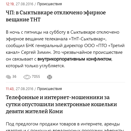
12:19,
27.08.2016
/
происшествия
ЧП: в Сыктывкаре отключено эфирное
вещание ТНТ
В ночь с пятницы на субботу в Сыктывкаре отключено
эфирное вещание телеканала «ТНТ-Сыктывкар»,
сообщил БНК генеральный директор ООО «ПТО «Третий
канал» Сергей Зимин. Это чрезвычайное происшествие
он связывает с
внутрикорпоративным конфликтом
,
который только углубляется.
36
7055
11:43,
27.08.2016
/
происшествия
Телефонные и интернет-мошенники за
сутки опустошили электронные кошельки
девяти жителей Коми
Под предлогом продажи товаров в интернете, аренды
квартир и с помощью вредоносных программ аферисты