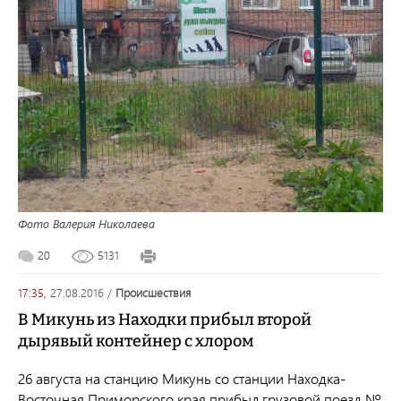
Фото Валерия Николаева
20
5131
17:35,
27.08.2016
/
происшествия
В Микунь из Находки прибыл второй
дырявый контейнер с хлором
26 августа на станцию Микунь со станции Находка-
Восточная Приморского края прибыл грузовой поезд №