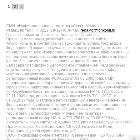
1
2
»
СМИ: «Информационное агентство «Север-Медиа»
Редакция: тел.: +7(8212) 29-12-40, e-mail:
redaktor@bnkomi.ru
Главный редактор: Алексеева Анастасия Сергеевна.
Права на материалы, размещённые на интернет-сайте
www.bnkomi.ru, в соответствии с законодательством Российской
Федерации об охране результатов интеллектуальной деятельности
принадлежат СМИ: «Информационное агентство «Север-Медиа», и
не подлежат использованию другими лицами в какой бы то ни было
форме без письменного разрешения правообладателя.
СМИ зарегистрировано Беломорским управлением Федеральным
службы по надзору за соблюдением законодательства в сфере
массовых коммуникаций и охране культурного наследия -
регистрационный номер ФС3-0225 от 03.03.2006 года. СМИ
перерегистрировано Управлением Федеральной службы по надзору в
сфере связи, информационных технологий и массовых коммуникаций
по Республике Коми - регистрационный номер ИА № ТУ11-0051 от
02.11.2009 года, регистрационный номер ИА № ТУ11-00371 от
01.06.2017 года. В запись о регистрации СМИ внесены изменения
Федеральной службы по надзору в сфере связи, информационных
технологий и массовых коммуникаций в связи с изменением
территории распространения, уточнением тематики -
регистрационный номер ИА № ФС77-75817 от 23.05.2019 года.
Учредитель (соучредители): Администрация Главы Республики Коми и
Правительства Республики Коми (167010, Республика Коми,
г.Сыктывкар, ул.Коммунистическая, д.9);
ООО «Информационное агентство «Север-Медиа» (167000, Коми
Республика, г.Сыктывкар, ул. Куратова, д.73/4).