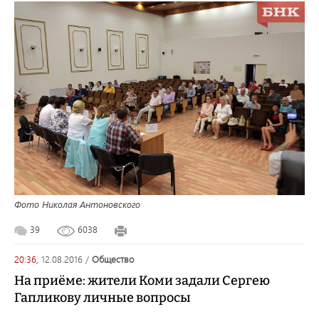
Фото Николая Антоновского
39
6038
20:36,
12.08.2016
/
общество
На приёме: жители Коми задали Сергею
Гапликову личные вопросы