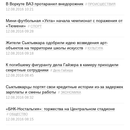
В Воркуте ВАЗ протаранил внедорожник
//
ПРОИСШЕСТВИЯ
12.08.2016 10:21
Мини-футбольная «Ухта» начала чемпионат с поражения от
«Тюмени»
//
СПОРТ
12.08.2016 09:28
Жители Сыктывкара одобрили идею возведения арт-
объектов на территории школы искусств
//
КУЛЬТУРА
12.08.2016 09:18
К погибшему фигуранту дела Гайзера в камеру приходили
секретные сотрудники
//
Дело Гайзера
12.08.2016 08:45
Сыктывкарцы портят свои кредитные истории из-за задержек
зарплаты и смены работы
//
ЭКОНОМИКА
12.08.2016 08:32
«БНК-Ностальгия»: торжества на Центральном стадионе
//
ОБЩЕСТВО
12.08.2016 08:15