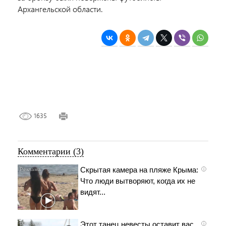
Архангельской области.
1635
Комментарии (3)
Скрытая камера на пляже Крыма:
i
Что люди вытворяют, когда их не
видят...
Этот танец невесты оставит вас
i