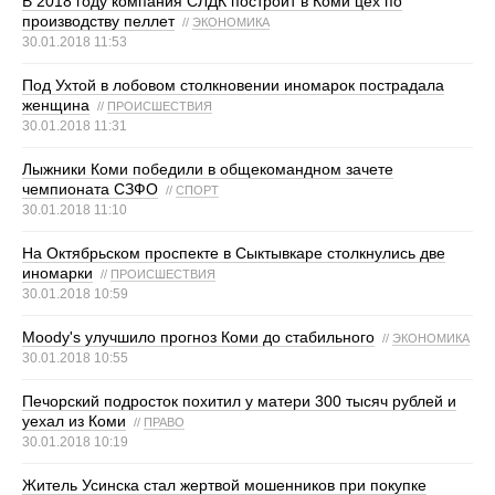
В 2018 году компания СЛДК построит в Коми цех по
производству пеллет
//
ЭКОНОМИКА
30.01.2018 11:53
Под Ухтой в лобовом столкновении иномарок пострадала
женщина
//
ПРОИСШЕСТВИЯ
30.01.2018 11:31
Лыжники Коми победили в общекомандном зачете
чемпионата СЗФО
//
СПОРТ
30.01.2018 11:10
На Октябрьском проспекте в Сыктывкаре столкнулись две
иномарки
//
ПРОИСШЕСТВИЯ
30.01.2018 10:59
Moody's улучшило прогноз Коми до стабильного
//
ЭКОНОМИКА
30.01.2018 10:55
Печорский подросток похитил у матери 300 тысяч рублей и
уехал из Коми
//
ПРАВО
30.01.2018 10:19
Житель Усинска стал жертвой мошенников при покупке