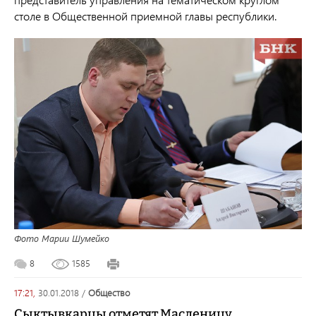
столе в Общественной приемной главы республики.
Фото Марии Шумейко
8
1585
17:21,
30.01.2018
/
общество
Сыктывкарцы отметят Масленицу