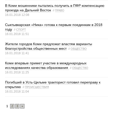
В Коми мошенники пытались получить в ПФР компенсацию
проезда на Дальний Восток
//
ПРАВО
16.01.2018 12:08
Сыктывкарская «Ника» готова к первым поединкам в 2018
году
//
СПОРТ
16.01.2018 11:51
Жители городов Коми предложат властям варианты
благоустройства общественных мест
//
ОБЩЕСТВО
16.01.2018 11:41
Коми впервые примет участие в международных
исследованиях качества образования
//
ОБЩЕСТВО
16.01.2018 11:25
Погибший в Усть-Цильме тракторист готовил переправу к
открытию
//
ПРОИСШЕСТВИЯ
16.01.2018 11:04
1
2
3
»