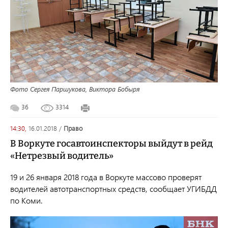
Фото Сергея Паршукова, Виктора Бобыря
36
3314
14:30,
16.01.2018
/
право
В Воркуте госавтоинспекторы выйдут в рейд
«Нетрезвый водитель»
19 и 26 января 2018 года в Воркуте массово проверят
водителей автотранспортных средств, сообщает УГИБДД
по Коми.