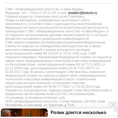
СМИ: «Информационное агентство «Север-Медиа»
Редакция: тел.: +7(8212) 29-12-40, e-mail:
redaktor@bnkomi.ru
Главный редактор: Алексеева Анастасия Сергеевна.
Права на материалы, размещённые на интернет-сайте
www.bnkomi.ru, в соответствии с законодательством Российской
Федерации об охране результатов интеллектуальной деятельности
принадлежат СМИ: «Информационное агентство «Север-Медиа», и
не подлежат использованию другими лицами в какой бы то ни было
форме без письменного разрешения правообладателя.
СМИ зарегистрировано Беломорским управлением Федеральным
службы по надзору за соблюдением законодательства в сфере
массовых коммуникаций и охране культурного наследия -
регистрационный номер ФС3-0225 от 03.03.2006 года. СМИ
перерегистрировано Управлением Федеральной службы по надзору в
сфере связи, информационных технологий и массовых коммуникаций
по Республике Коми - регистрационный номер ИА № ТУ11-0051 от
02.11.2009 года, регистрационный номер ИА № ТУ11-00371 от
01.06.2017 года. В запись о регистрации СМИ внесены изменения
Федеральной службы по надзору в сфере связи, информационных
технологий и массовых коммуникаций в связи с изменением
территории распространения, уточнением тематики -
регистрационный номер ИА № ФС77-75817 от 23.05.2019 года.
Учредитель (соучредители): Администрация Главы Республики Коми и
Правительства Республики Коми (167010, Республика Коми,
г.Сыктывкар, ул.Коммунистическая, д.9);
ООО «Информационное агентство «Север-Медиа» (167000, Коми
Республика, г.Сыктывкар, ул. Куратова, д.73/4).
i
Ролик длится несколько
Разработка сайта — web-студия «Цифровой Век»