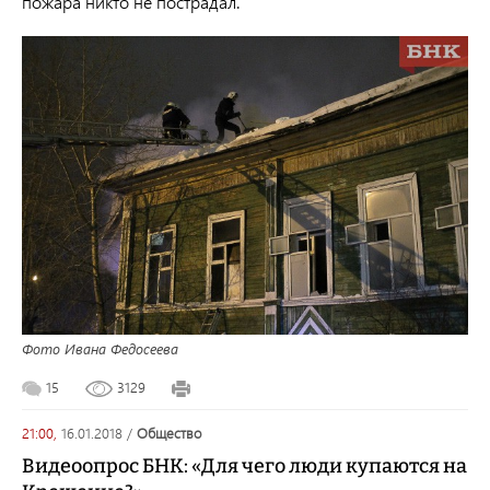
пожара никто не пострадал.
Фото Ивана Федосеева
15
3129
21:00,
16.01.2018
/
общество
Видеоопрос БНК: «Для чего люди купаются на