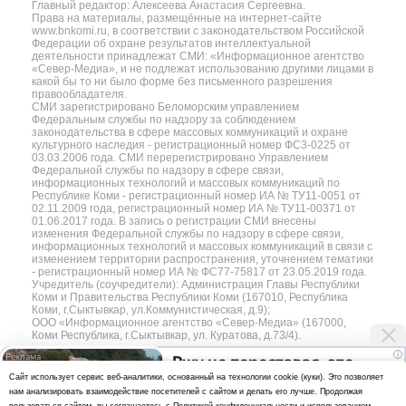
Главный редактор: Алексеева Анастасия Сергеевна.
Права на материалы, размещённые на интернет-сайте
www.bnkomi.ru, в соответствии с законодательством Российской
Федерации об охране результатов интеллектуальной
деятельности принадлежат СМИ: «Информационное агентство
«Север-Медиа», и не подлежат использованию другими лицами в
какой бы то ни было форме без письменного разрешения
правообладателя.
СМИ зарегистрировано Беломорским управлением
Федеральным службы по надзору за соблюдением
законодательства в сфере массовых коммуникаций и охране
культурного наследия - регистрационный номер ФС3-0225 от
03.03.2006 года. СМИ перерегистрировано Управлением
Федеральной службы по надзору в сфере связи,
информационных технологий и массовых коммуникаций по
Республике Коми - регистрационный номер ИА № ТУ11-0051 от
02.11.2009 года, регистрационный номер ИА № ТУ11-00371 от
01.06.2017 года. В запись о регистрации СМИ внесены
изменения Федеральной службы по надзору в сфере связи,
информационных технологий и массовых коммуникаций в связи с
изменением территории распространения, уточнением тематики
- регистрационный номер ИА № ФС77-75817 от 23.05.2019 года.
Учредитель (соучредители): Администрация Главы Республики
Коми и Правительства Республики Коми (167010, Республика
Коми, г.Сыктывкар, ул.Коммунистическая, д.9);
ООО «Информационное агентство «Север-Медиа» (167000,
Коми Республика, г.Сыктывкар, ул. Куратова, д.73/4).
i
Ржу не переставая, это
Разработка сайта — web-студия «Цифровой Век»
Cайт использует сервис веб-аналитики, основанный на технологии cookie (куки). Это позволяет
видео пересмотришь не
нам анализировать взаимодействие посетителей с сайтом и делать его лучше. Продолжая
Политика
раз