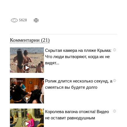
5628
Комментарии (21)
Скрытая камера на пляже Крыма:
i
Что люди вытворяют, когда их не
видят...
Ролик длится несколько секунд, а
i
смеяться вы будете долго
Королева вагона отожгла! Видео
i
не оставит равнодушным