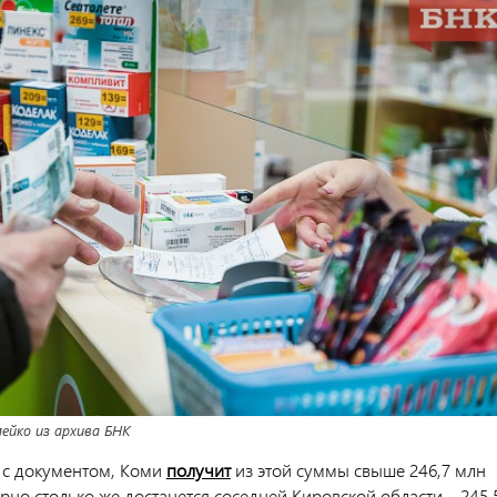
йко из архива БНК
и с документом, Коми
получит
из этой суммы свыше 246,7 млн
рно столько же достанется соседней Кировской области – 245,