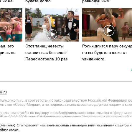
а их не
будете долго
равнодушным
i
i
ая, это
Этот танец невесты
Ролик длится пару секунд
ришь не
оставит вас без слов!
но вы будете в шоке от
Пересмотрела 10 раз
увиденного
i.ru
ww.bnkomi.ru, в соответствии с законодательством Российской Федерации о
тство «Север-Медиа», и не подлежат использованию другими лицами в како
альным службы по надзору за соблюдением законодательства в сфере масс
25 от 03.03.2006 года. СМИ перерегистрировано Управлением Федеральной с
о Республике Коми - регистрационный номер ИА № ТУ11-0051 от 02.11.2009
ии СМИ внесены изменения Федеральной службы по надзору в сфере связи, и
okie (куки). Это позволяет нам анализировать взаимодействие посетителей с сайтом 
странения, уточнением тематики - регистрационный номер ИА № ФС77-75817 о
йлов cookie
.