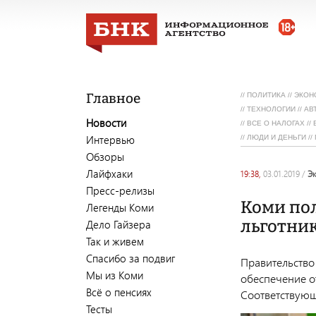
Главное
//
ПОЛИТИКА
//
ЭКОН
//
ТЕХНОЛОГИИ
//
АВ
Новости
//
ВСЕ О НАЛОГАХ
//
Интервью
//
ЛЮДИ И ДЕНЬГИ
//
Обзоры
Лайфхаки
19:38,
03.01.2019
/
Пресс-релизы
Коми пол
Легенды Коми
льготни
Дело Гайзера
Так и живем
Спасибо за подвиг
Правительство
Мы из Коми
обеспечение о
Всё о пенсиях
Соответствую
Тесты