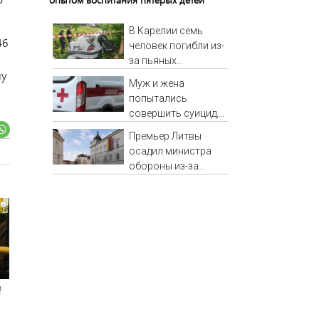
В Карелии семь
46
человек погибли из-
за пьяных
му
водителей
Муж и жена
попытались
совершить суицид,
предупредив
Премьер Литвы
оперативные
осадил министра
службы
обороны из-за
страшилок о
России
i
!