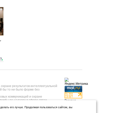
i
,
б охране результатов интеллектуальной
й бы то ни было форме без
овых коммуникаций и охране
лужбы по надзору в сфере связи,
Политика
 года, регистрационный номер ИА №
конфиденциальности
нформационных технологий и массовых
и делать его лучше. Продолжая пользоваться сайтом, вы
Использование
т 23.05.2019 года.
аналитики и