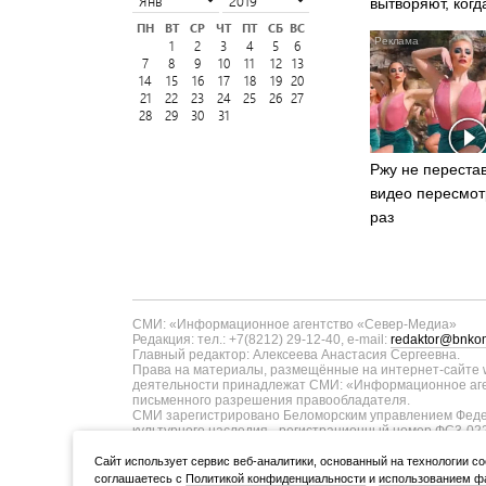
вытворяют, когд
видят...
ПН
ВТ
СР
ЧТ
ПТ
СБ
ВС
1
2
3
4
5
6
7
8
9
10
11
12
13
14
15
16
17
18
19
20
21
22
23
24
25
26
27
28
29
30
31
Ржу не перестав
видео пересмот
раз
СМИ: «Информационное агентство «Север-Медиа»
Редакция: тел.: +7(8212) 29-12-40, e-mail:
redaktor@bnkom
Главный редактор: Алексеева Анастасия Сергеевна.
Права на материалы, размещённые на интернет-сайте w
деятельности принадлежат СМИ: «Информационное аген
письменного разрешения правообладателя.
СМИ зарегистрировано Беломорским управлением Федер
культурного наследия - регистрационный номер ФС3-02
информационных технологий и массовых коммуникаций п
ТУ11-00371 от 01.06.2017 года. В запись о регистрац
Cайт использует сервис веб-аналитики, основанный на технологии co
коммуникаций в связи с изменением территории распро
соглашаетесь с
Политикой конфиденциальности
и
использованием фа