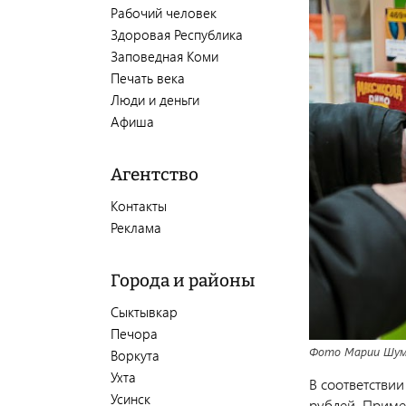
Рабочий человек
Здоровая Республика
Заповедная Коми
Печать века
Люди и деньги
Афиша
Агентство
Контакты
Реклама
Города и районы
Сыктывкар
Печора
Фото Марии Шуме
Воркута
Ухта
В соответстви
Усинск
рублей. Приме