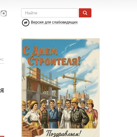
Версия для слабовидящих
АС
я