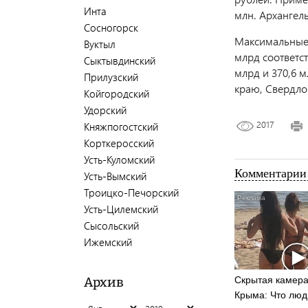
Инта
млн. Архангель
Сосногорск
Максимальные 
Вуктыл
млрд соответст
Сыктывдинский
млрд и 370,6 
Прилузский
краю, Свердло
Койгородский
Удорский
2017
Княжпогостский
Корткеросский
Усть-Куломский
Комментарии 
Усть-Вымский
Троицко-Печорский
Усть-Цилемский
Сысольский
Ижемский
Скрытая камера
Архив
Крыма: Что люд