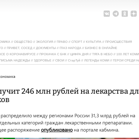
ОМИКА
//
ОБЩЕСТВО
//
ЭКОЛОГИЯ
//
ПРАВО
//
СПОРТ
//
КУЛЬТУРА
//
ПРОИСШЕСТВИЯ
ТО
//
ПРИВЕТ, СОСЕД
//
ДОКУМЕНТЫ
//
ГЛАЗ НАРОДА
//
БИЗНЕС В ОНЛАЙНЕ
ВСЕ О КОРОНАВИРУСЕ
//
ПРОКАЧКА С БНК
//
ЦИФРА ДНЯ
//
ТЯГА В НЕБО
//
100 ЛЕТ КОМИ
ПИСЬМА НАДЕЖДЫ
//
ЗДОРОВЬЕ
//
СВОИ
//
СтарТуй
//
ЛЕГЕНДЫ КОМИ
//
ГЕРОИ СРЕДИ Н
экономика
учит 246 млн рублей на лекарства дл
ков
 распределило между регионами России 31,3 млрд рублей на
тдельных категорий граждан лекарственными препаратами.
щее распоряжение
опубликовано
на портале кабмина.