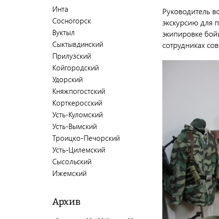
Инта
Руководитель в
Сосногорск
экскурсию для 
Вуктыл
экипировке бойц
Сыктывдинский
сотрудниках со
Прилузский
Койгородский
Удорский
Княжпогостский
Корткеросский
Усть-Куломский
Усть-Вымский
Троицко-Печорский
Усть-Цилемский
Сысольский
Ижемский
Архив