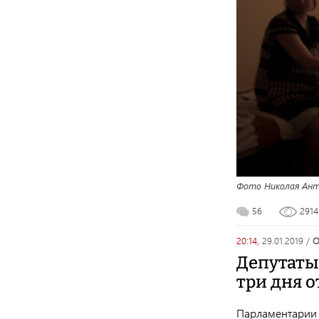
Фото Николая Анто
56
291
20:14,
29.01.2019
/
Депутаты
три дня о
Парламентарии 