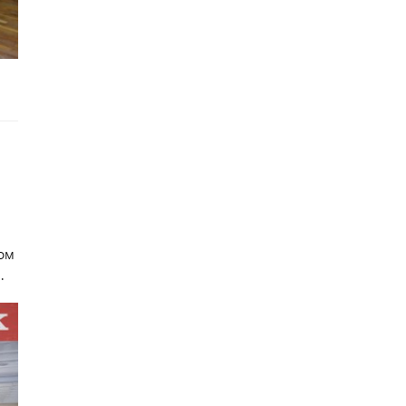
том
.