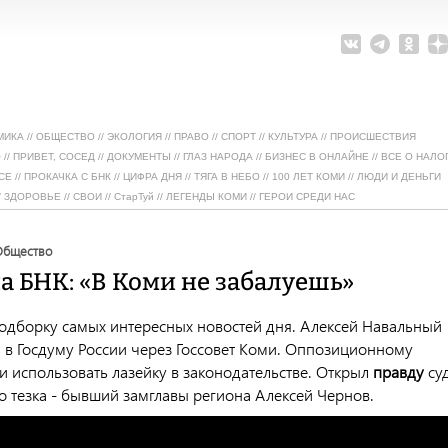
МИКА
//
ОБЩЕСТВО
//
ЭКОЛОГИЯ
//
ПРАВО
//
СПОРТ
//
КУЛЬТУРА
//
ПРОИСШЕСТВИЯ
О
//
ПРИВЕТ, СОСЕД
//
ДОКУМЕНТЫ
//
ГЛАЗ НАРОДА
//
БИЗНЕС В ОНЛАЙНЕ
//
ВСЕ О НАЛО
СЕ
//
ПРОКАЧКА С БНК
//
ЦИФРА ДНЯ
//
ТЯГА В НЕБО
//
100 ЛЕТ КОМИ
//
ЛЮДИ И ДЕНЬГИ
/
ЗДОРОВЬЕ
//
СВОИ
//
СтарТуй
//
ЛЕГЕНДЫ КОМИ
//
ГЕРОИ СРЕДИ НАС
общество
а БНК: «В Коми не забалуешь»
одборку самых интересных новостей дня. Алексей Навальный
ь в Госдуму России через Госсовет Коми. Оппозиционному
и использовать лазейку в законодательстве. Открыл
правду
су
го тезка - бывший замглавы региона Алексей Чернов.