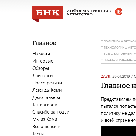
Главное
//
ПОЛИТИКА
//
ЭКОНО
//
ТЕХНОЛОГИИ
//
АВТ
Новости
//
ВСЕ О КОРОНАВИРУ
Интервью
//
ПИСЬМА НАДЕЖДЫ
/
Обзоры
Лайфхаки
23:39,
29.01.2019
/
Пресс-релизы
Главное н
Легенды Коми
Дело Гайзера
Представляем п
Так и живем
пытался попаст
Спасибо за подвиг
политику не дал
Мы из Коми
и всей стране е
Всё о пенсиях
Тесты