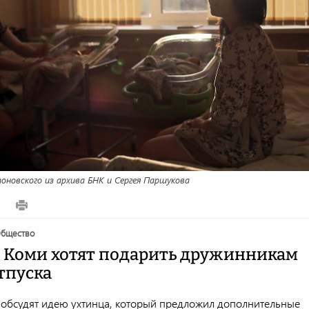
новского из архива БНК и Сергея Паршукова
4
общество
 Коми хотят подарить дружинникам
тпуска
обсудят идею ухтинца, который предложил дополнительные