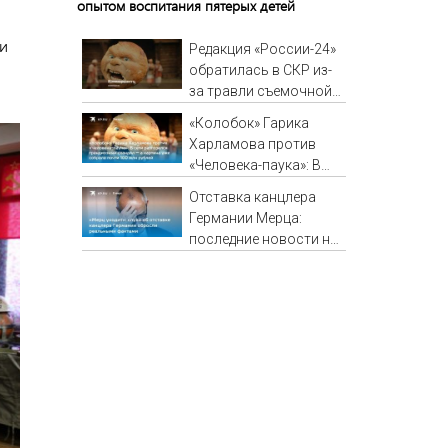
опытом воспитания пятерых детей
и
Редакция «России-24»
обратилась в СКР из-
за травли съемочной
группы «Колобка»
«Колобок» Гарика
Харламова против
«Человека-паука»: В
сети разгорелся
Отставка канцлера
грандиозный скандал
Германии Мерца:
— а картина уже
последние новости на
собрала почти 100
7 августа 2026 и
млн рублей
прогнозы