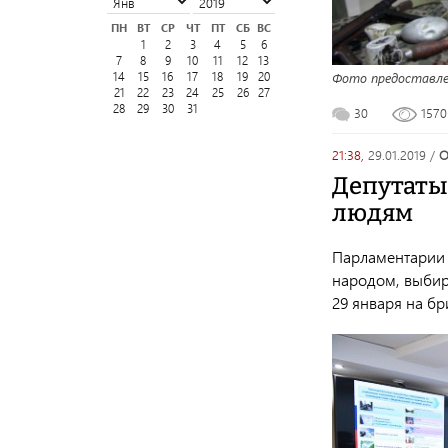
ПН
ВТ
СР
ЧТ
ПТ
СБ
ВС
1
2
3
4
5
6
7
8
9
10
11
12
13
Фото предоставле
14
15
16
17
18
19
20
21
22
23
24
25
26
27
28
29
30
31
30
157
21:38,
29.01.2019
/
Депутаты 
людям
Парламентарии п
народом, выбира
29 января на б