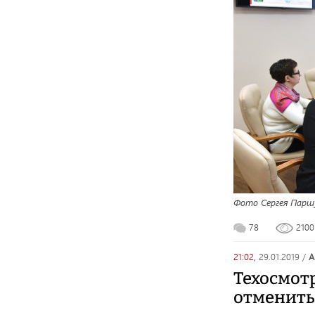
Фото Сергея Парш
78
210
21:02,
29.01.2019
/
Техосмот
отменить