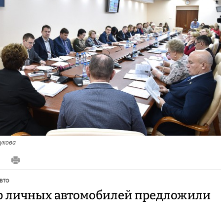
укова
0
авто
р личных автомобилей предложили