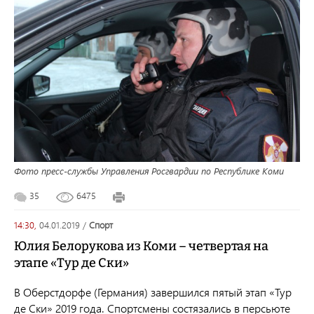
Фото пресс-службы Управления Росгвардии по Республике Коми
35
6475
14:30,
04.01.2019
/
спорт
Юлия Белорукова из Коми – четвертая на
этапе «Тур де Ски»
В Оберстдорфе (Германия) завершился пятый этап «Тур
де Ски» 2019 года. Спортсмены состязались в персьюте