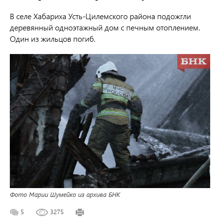
В селе Хабариха Усть-Цилемского района подожгли
деревянный одноэтажный дом с печным отоплением.
Один из жильцов погиб.
Фото Марии Шумейко из архива БНК
5
3275