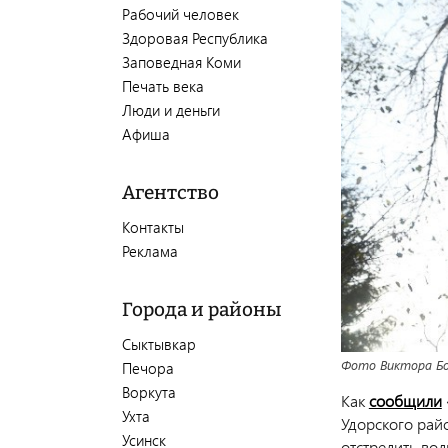
Рабочий человек
Здоровая Республика
Заповедная Коми
Печать века
Люди и деньги
Афиша
Агентство
Контакты
Реклама
Города и районы
Сыктывкар
Фото Виктора Б
Печора
Воркута
Как
сообщили
Ухта
Удорского рай
Усинск
отстрелить вол