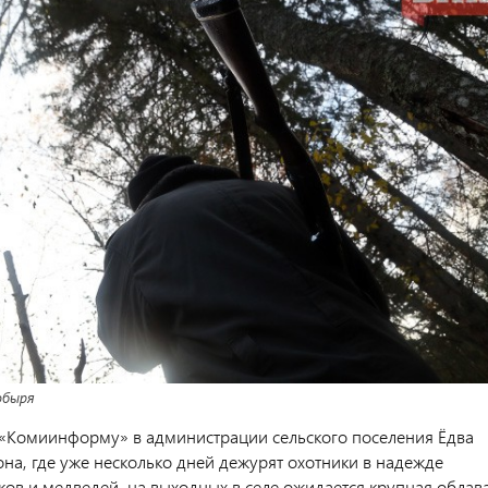
обыря
«Комиинформу» в администрации сельского поселения Ёдва
она, где уже несколько дней дежурят охотники в надежде
ков и медведей, на выходных в селе ожидается крупная облав