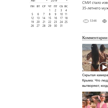
СМИ стало изве
ПН
ВТ
СР
ЧТ
ПТ
СБ
ВС
35-летнего му
1
2
3
4
5
6
7
8
9
10
11
12
13
14
15
16
17
18
5346
19
20
21
22
23
24
25
26
27
28
29
30
31
Комментарии 
Скрытая камера
Крыма: Что люд
вытворяют, когд
видят...