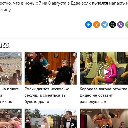
стно, что в ночь с 7 на 8 августа в Едве волк
пытался
напасть 
жчину.
(27)
i
i
 на пляже
Ролик длится несколько
Королева вагона отожгла
и
секунд, а смеяться вы
Видео не оставит
а их не
будете долго
равнодушным
i
i