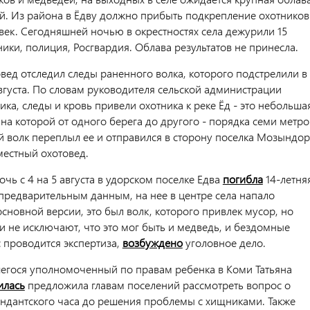
ей. Из района в Ёдву должно прибыть подкрепление охотников
овек. Сегодняшней ночью в окрестностях села дежурили 15
ники, полиция, Росгвардия. Облава результатов не принесла.
вед отследил следы раненного волка, которого подстрелили в
августа. По словам руководителя сельской администрации
ка, следы и кровь привели охотника к реке Ёд - это небольша
а которой от одного берега до другого - порядка семи метро
 волк переплыл ее и отправился в сторону поселка Мозындор
местный охотовед.
чь с 4 на 5 августа в удорском поселке Едва
погибла
14-летня
предварительным данным, на нее в центре села напало
сновной версии, это был волк, которого привлек мусор, но
и не исключают, что это мог быть и медведь, и бездомные
с проводится экспертиза,
возбуждено
уголовное дело.
егося уполномоченный по правам ребенка в Коми Татьяна
илась
предложила главам поселений рассмотреть вопрос о
ндантского часа до решения проблемы с хищниками. Также