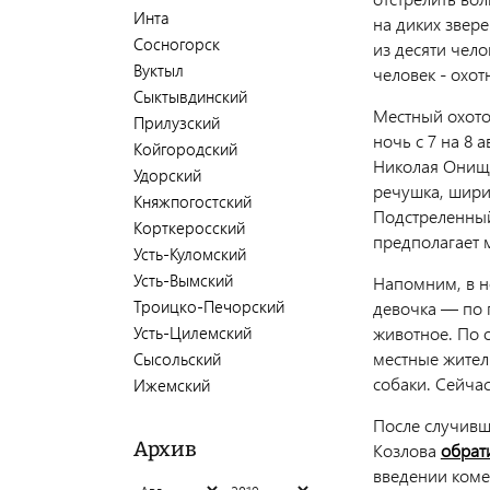
Инта
на диких звер
Сосногорск
из десяти чел
Вуктыл
человек - охот
Сыктывдинский
Местный охото
Прилузский
ночь с 7 на 8 
Койгородский
Николая Онищи
Удорский
речушка, ширин
Княжпогостский
Подстреленный
Корткеросский
предполагает 
Усть-Куломский
Усть-Вымский
Напомним, в но
Троицко-Печорский
девочка — по 
Усть-Цилемский
животное. По о
местные жител
Сысольский
собаки. Сейча
Ижемский
После случивш
Архив
Козлова
обрат
введении коме