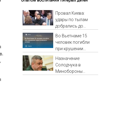
Провал Киева:
удары по тылам
добрались до
Зеленского
Во Вьетнаме 15
быстрее, чем до
человек погибли
России
я
при крушении
в.
туристического
Назначение
,
катера
Солодчука в
Минобороны
костромичи
я
встретили с
гордостью