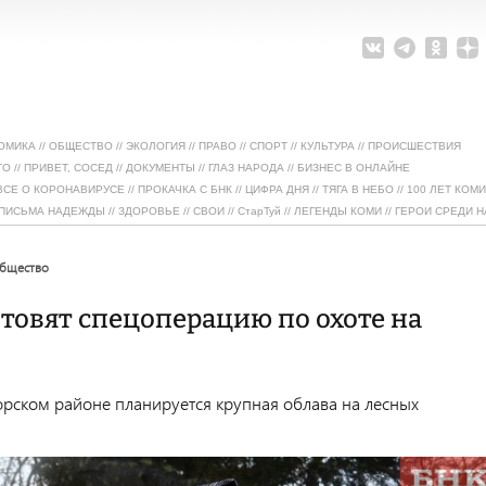
ОМИКА
//
ОБЩЕСТВО
//
ЭКОЛОГИЯ
//
ПРАВО
//
СПОРТ
//
КУЛЬТУРА
//
ПРОИСШЕСТВИЯ
ТО
//
ПРИВЕТ, СОСЕД
//
ДОКУМЕНТЫ
//
ГЛАЗ НАРОДА
//
БИЗНЕС В ОНЛАЙНЕ
ВСЕ О КОРОНАВИРУСЕ
//
ПРОКАЧКА С БНК
//
ЦИФРА ДНЯ
//
ТЯГА В НЕБО
//
100 ЛЕТ КОМИ
ПИСЬМА НАДЕЖДЫ
//
ЗДОРОВЬЕ
//
СВОИ
//
СтарТуй
//
ЛЕГЕНДЫ КОМИ
//
ГЕРОИ СРЕДИ Н
общество
отовят спецоперацию по охоте на
дорском районе планируется крупная облава на лесных