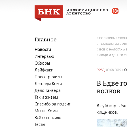
Главное
//
ПОЛИТИКА
//
ЭКОН
//
ТЕХНОЛОГИИ
//
АВ
Новости
//
ВСЕ О НАЛОГАХ
//
Интервью
//
ЛЮДИ И ДЕНЬГИ
//
Обзоры
Лайфхаки
09:50,
09.08.2019
/
Пресс-релизы
В Едве г
Легенды Коми
волков
Дело Гайзера
Так и живем
Спасибо за подвиг
В субботу в У
Мы из Коми
хищников.
Всё о пенсиях
Тесты