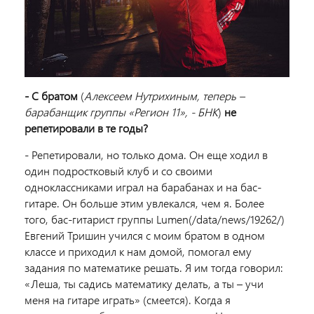
- С братом
(
Алексеем Нутрихиным, теперь –
барабанщик группы «Регион 11», - БНК
)
не
репетировали в те годы?
- Репетировали, но только дома. Он еще ходил в
один подростковый клуб и со своими
одноклассниками играл на барабанах и на бас-
гитаре. Он больше этим увлекался, чем я. Более
того, бас-гитарист группы Lumen(/data/news/19262/)
Евгений Тришин учился с моим братом в одном
классе и приходил к нам домой, помогал ему
задания по математике решать. Я им тогда говорил:
«Леша, ты садись математику делать, а ты – учи
меня на гитаре играть» (смеется). Когда я