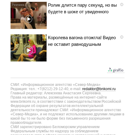
Ролик длится пару секунд, но вы
i
будете в шоке от увиденного
Королева вагона отожгла! Видео
i
не оставит равнодушным
СМИ: «Информационное агентство «Север-Медиа»
Редакция: тел.: +7(8212) 29-12-40, e-mail:
redaktor@bnkomi.ru
Главный редактор: Алексеева Анастасия Сергеевна.
Права на материалы, размещённые на интернет-сайте
www.bnkomi.ru, в соответствии с законодательством Российской
Федерации об охране результатов интеллектуальной
деятельности принадлежат СМИ: «Информационное агентство
«Север-Медиа», и не подлежат использованию другими лицами в
какой бы то ни было форме без письменного разрешения
правообладателя.
СМИ зарегистрировано Беломорским управлением
Федеральным службы по надзору за соблюдением