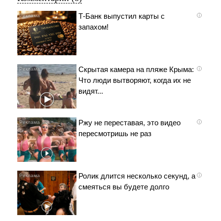
Т-Банк выпустил карты с
i
запахом!
Скрытая камера на пляже Крыма:
i
Что люди вытворяют, когда их не
видят...
Ржу не переставая, это видео
i
пересмотришь не раз
Ролик длится несколько секунд, а
i
смеяться вы будете долго