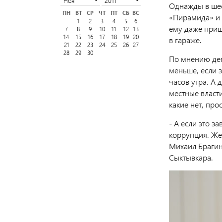
Однажды в шест
ПН
ВТ
СР
ЧТ
ПТ
СБ
ВС
«Пирамида» и 
1
2
3
4
5
6
ему даже пришл
7
8
9
10
11
12
13
14
15
16
17
18
19
20
в гараже.
21
22
23
24
25
26
27
28
29
30
По мнению деп
меньше, если з
часов утра. А
местные власти
какие нет, про
- А если это з
коррупция. Жел
Михаил Брагин,
Сыктывкара.