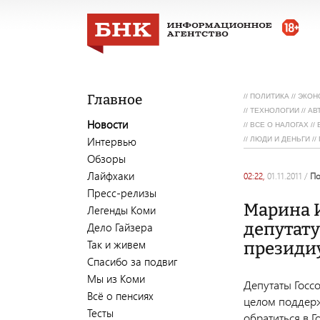
Главное
//
ПОЛИТИКА
//
ЭКОН
//
ТЕХНОЛОГИИ
//
АВ
Новости
//
ВСЕ О НАЛОГАХ
//
Интервью
//
ЛЮДИ И ДЕНЬГИ
//
Обзоры
Лайфхаки
02:22,
01.11.2011
/
п
Пресс-релизы
Марина 
Легенды Коми
депутату
Дело Гайзера
Так и живем
президи
Спасибо за подвиг
Мы из Коми
Депутаты Госс
Всё о пенсиях
целом поддерж
Тесты
обратиться в 