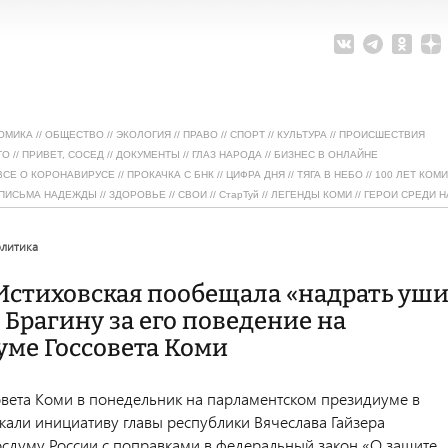
ОМИКА
//
ОБЩЕСТВО
//
ЭКОЛОГИЯ
//
ПРАВО
//
СПОРТ
//
КУЛЬТУРА
//
ПРОИСШЕСТВИЯ
ТО
//
ПРИВЕТ, СОСЕД
//
ДОКУМЕНТЫ
//
ГЛАЗ НАРОДА
//
БИЗНЕС В ОНЛАЙНЕ
ВСЕ О КОРОНАВИРУСЕ
//
ПРОКАЧКА С БНК
//
ЦИФРА ДНЯ
//
ТЯГА В НЕБО
//
100 ЛЕТ КОМИ
ПИСЬМА НАДЕЖДЫ
//
ЗДОРОВЬЕ
//
СВОИ
//
СтарТуй
//
ЛЕГЕНДЫ КОМИ
//
ГЕРОИ СРЕДИ Н
олитика
Истиховская пообещала «надрать уши
 Брагину за его поведение на
уме Госсовета Коми
овета Коми в понедельник на парламентском президиуме в
али инициативу главы республики Вячеслава Гайзера
Госдуму России с поправками в федеральный закон «О защите