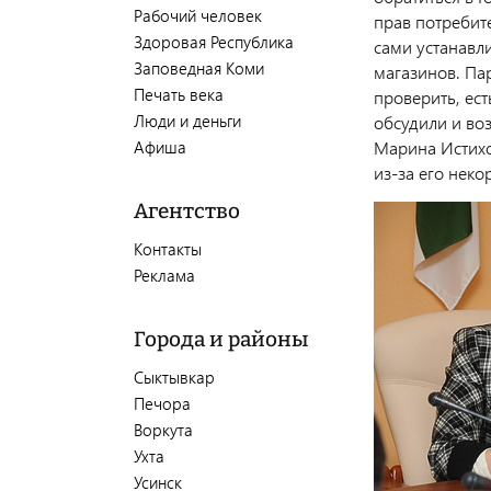
Рабочий человек
прав потребит
Здоровая Республика
сами устанавл
Заповедная Коми
магазинов. Па
Печать века
проверить, ест
Люди и деньги
обсудили и во
Афиша
Марина Истихо
из-за его неко
Агентство
Контакты
Реклама
Города и районы
Сыктывкар
Печора
Воркута
Ухта
Усинск