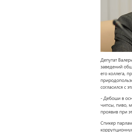
Депутат Валер
заведений общ
его коллега, 
природопользо
согласился с э
- Дебоши в осн
чипсы, пиво, 
проявив при э
Спикер парлам
коррупционну