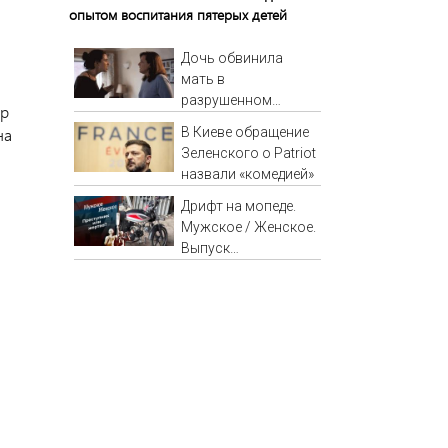
опытом воспитания пятерых детей
Дочь обвинила
мать в
разрушенном
ер
детстве, не зная
В Киеве обращение
на
всей правды о
Зеленского о Patriot
своём отце -
назвали «комедией»
история одной
семьи
Дрифт на мопеде.
Мужское / Женское.
Выпуск
от 31.10.2025