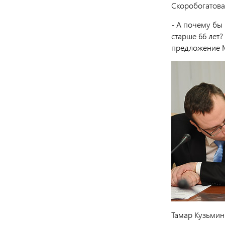
Скоробогатова
- А почему бы 
старше 66 лет?
предложение М
Тамар Кузьмин