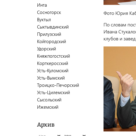
Инта
Сосногорск
Фото Юрия Ка
Вуктыл
По словам пост
Сыктывдинский
Ивана Стукало
Прилузский
клубов и заве
Койгородский
Удорский
Княжпогостский
Корткеросский
Усть-Куломский
Усть-Вымский
Троицко-Печорский
Усть-Цилемский
Сысольский
Ижемский
Архив