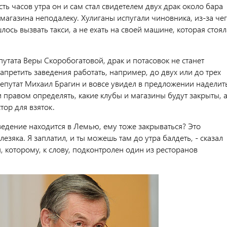
ь часов утра он и сам стал свидетелем двух драк около бара
магазина неподалеку. Хулиганы испугали чиновника, из-за че
ось вызвать такси, а не ехать на своей машине, которая стоял
утата Веры Скоробогатовой, драк и потасовок не станет
апретить заведения работать, например, до двух или до трех
 депутат Михаил Брагин и вовсе увидел в предложении наделит
 правом определять, какие клубы и магазины будут закрыты, 
стор для взяток.
аведение находится в Лемью, ему тоже закрываться? Это
езяка. Я заплатил, и ты можешь там до утра балдеть, - сказал
 которому, к слову, подконтролен один из ресторанов