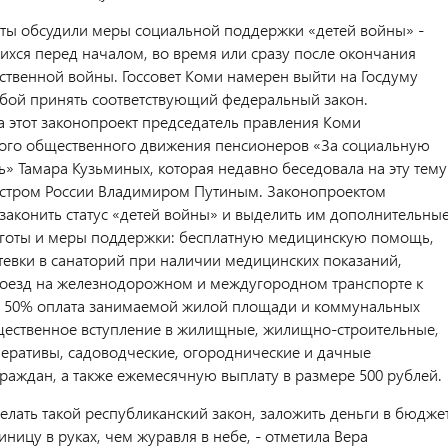
ты обсудили меры социальной поддержки «детей войны» -
хся перед началом, во время или сразу после окончания
ственной войны. Госсовет Коми намерен выйти на Госдуму
ьбой принять соответствующий федеральный закон.
 этот законопроект председатель правления Коми
ого общественного движения пенсионеров «За социальную
» Тамара Кузьминых, которая недавно беседовала на эту тему
стром России Владимиром Путиным. Законопроектом
узаконить статус «детей войны» и выделить им дополнительны
готы и меры поддержки: бесплатную медицинскую помощь,
тевки в санаторий при наличии медицинских показаний,
оезд на железнодорожном и междугородном транспорте к
, 50% оплата занимаемой жилой площади и коммунальных
щественное вступление в жилищные, жилищно-строительные,
еративы, садоводческие, огороднические и дачные
раждан, а также ежемесячную выплату в размере 500 рублей.
елать такой республиканский закон, заложить деньги в бюджет
ницу в руках, чем журавля в небе, - отметила Вера