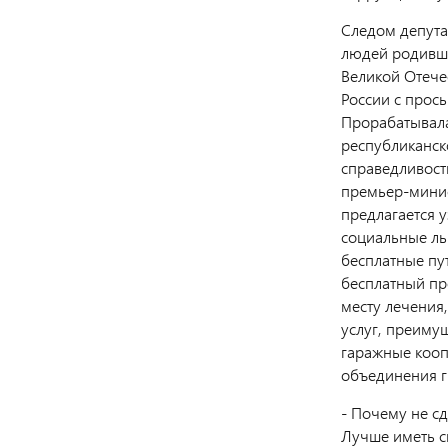
Следом депута
людей родивши
Великой Отече
России с прос
Прорабатывала
республиканск
справедливость
премьер-мини
предлагается 
социальные ль
бесплатные пу
бесплатный пр
месту лечения
услуг, преиму
гаражные кооп
объединения г
- Почему не сд
Лучше иметь си