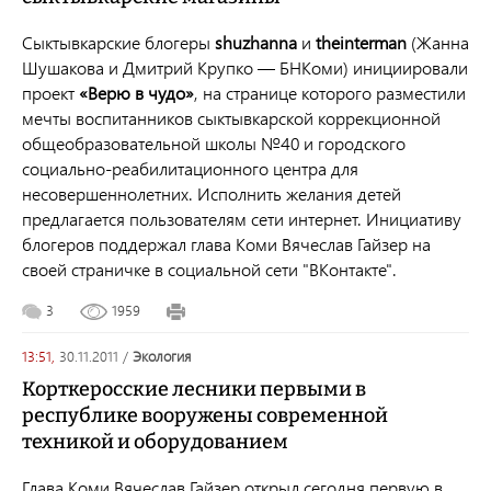
Сыктывкарские блогеры
shuzhanna
и
theinterman
(Жанна
Шушакова и Дмитрий Крупко — БНКоми) инициировали
проект
«Верю в чудо»
, на странице которого разместили
мечты воспитанников сыктывкарской коррекционной
общеобразовательной школы №40 и городского
социально-реабилитационного центра для
несовершеннолетних. Исполнить желания детей
предлагается пользователям сети интернет. Инициативу
блогеров поддержал глава Коми Вячеслав Гайзер на
своей страничке в социальной сети "ВКонтакте".
3
1959
13:51,
30.11.2011
/
экология
Корткеросские лесники первыми в
республике вооружены современной
техникой и оборудованием
Глава Коми Вячеслав Гайзер открыл сегодня первую в