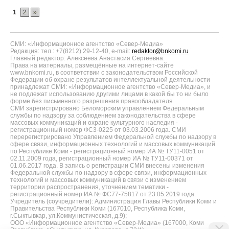
1
2
»
СМИ: «Информационное агентство «Север-Медиа»
Редакция: тел.: +7(8212) 29-12-40, e-mail:
redaktor@bnkomi.ru
Главный редактор: Алексеева Анастасия Сергеевна.
Права на материалы, размещённые на интернет-сайте
www.bnkomi.ru, в соответствии с законодательством Российской
Федерации об охране результатов интеллектуальной деятельности
принадлежат СМИ: «Информационное агентство «Север-Медиа», и
не подлежат использованию другими лицами в какой бы то ни было
форме без письменного разрешения правообладателя.
СМИ зарегистрировано Беломорским управлением Федеральным
службы по надзору за соблюдением законодательства в сфере
массовых коммуникаций и охране культурного наследия -
регистрационный номер ФС3-0225 от 03.03.2006 года. СМИ
перерегистрировано Управлением Федеральной службы по надзору в
сфере связи, информационных технологий и массовых коммуникаций
по Республике Коми - регистрационный номер ИА № ТУ11-0051 от
02.11.2009 года, регистрационный номер ИА № ТУ11-00371 от
01.06.2017 года. В запись о регистрации СМИ внесены изменения
Федеральной службы по надзору в сфере связи, информационных
технологий и массовых коммуникаций в связи с изменением
территории распространения, уточнением тематики -
регистрационный номер ИА № ФС77-75817 от 23.05.2019 года.
Учредитель (соучредители): Администрация Главы Республики Коми и
Правительства Республики Коми (167010, Республика Коми,
г.Сыктывкар, ул.Коммунистическая, д.9);
ООО «Информационное агентство «Север-Медиа» (167000, Коми