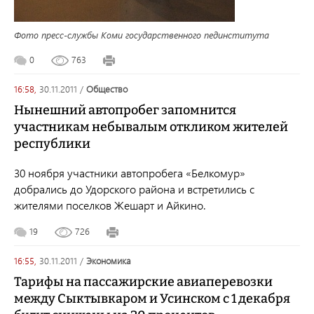
Фото пресс-службы Коми государственного пединститута
0
763
16:58,
30.11.2011
/
общество
Нынешний автопробег запомнится
участникам небывалым откликом жителей
республики
30 ноября участники автопробега «Белкомур»
добрались до Удорского района и встретились с
жителями поселков Жешарт и Айкино.
19
726
16:55,
30.11.2011
/
экономика
Тарифы на пассажирские авиаперевозки
между Сыктывкаром и Усинском с 1 декабря