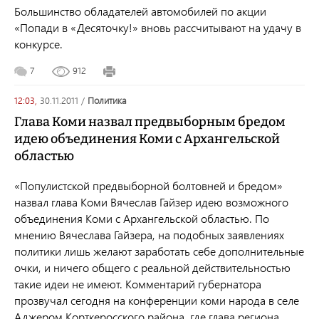
Большинство обладателей автомобилей по акции
«Попади в «Десяточку!» вновь рассчитывают на удачу в
конкурсе.
7
912
12:03,
30.11.2011
/
политика
Глава Коми назвал предвыборным бредом
идею объединения Коми с Архангельской
областью
«Популистской предвыборной болтовней и бредом»
назвал глава Коми Вячеслав Гайзер идею возможного
объединения Коми с Архангельской областью. По
мнению Вячеслава Гайзера, на подобных заявлениях
политики лишь желают заработать себе дополнительные
очки, и ничего общего с реальной действительностью
такие идеи не имеют. Комментарий губернатора
прозвучал сегодня на конференции коми народа в селе
Аджером Корткеросского района, где глава региона