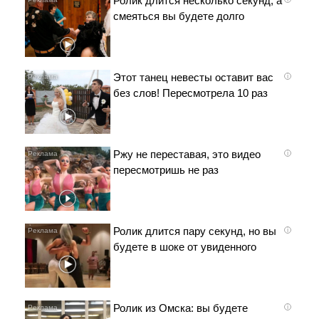
Ролик длится несколько секунд, а
смеяться вы будете долго
Этот танец невесты оставит вас
i
без слов! Пересмотрела 10 раз
Ржу не переставая, это видео
i
пересмотришь не раз
Ролик длится пару секунд, но вы
i
будете в шоке от увиденного
Ролик из Омска: вы будете
i