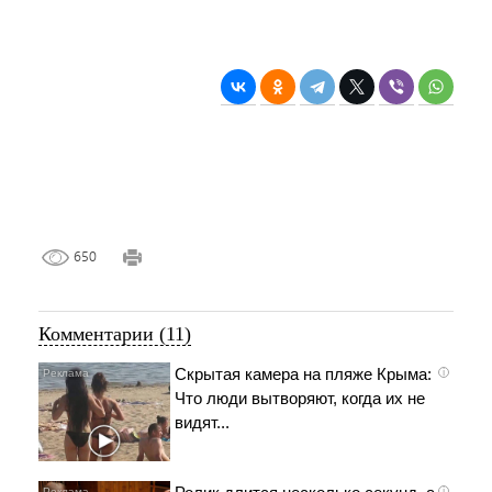
650
Комментарии (11)
Скрытая камера на пляже Крыма:
i
Что люди вытворяют, когда их не
видят...
i