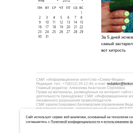
ПН
ВТ
СР
ЧТ
ПТ
СБ
ВС
1
2
3
5
6
7
8
4
9
10
11
12
13
14
15
16
17
18
19
20
21
22
23
24
25
26
27
28
29
30
31
За 5 дней исчез
самый застарел
вот хитрость
СМИ: «Информационное агентство «Север-Медиа»
Редакция: тел.: +7(8212) 29-12-40, e-mail:
redaktor@bnkom
Главный редактор: Алексеева Анастасия Сергеевна.
Права на материалы, размещённые на интернет-сайте w
деятельности принадлежат СМИ: «Информационное аген
письменного разрешения правообладателя.
СМИ зарегистрировано Беломорским управлением Федер
культурного наследия - регистрационный номер ФС3-02
информационных технологий и массовых коммуникаций п
ТУ11-00371 от 01.06.2017 года. В запись о регистрац
Cайт использует сервис веб-аналитики, основанный на технологии co
коммуникаций в связи с изменением территории распро
соглашаетесь с
Политикой конфиденциальности
и
использованием фа
Учредитель (соучредители): Администрация Главы Респуб
ООО «Информационное агентство «Север-Медиа» (167000,