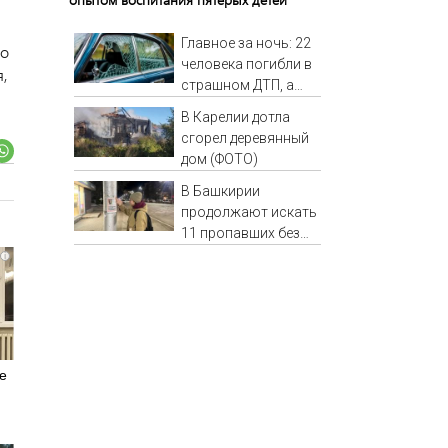
Главное за ночь: 22
го
человека погибли в
,
страшном ДТП, а
россияне жалуются
В Карелии дотла
на отдых в Турции
сгорел деревянный
дом (ФОТО)
В Башкирии
продолжают искать
11 пропавших без
вести
i
е