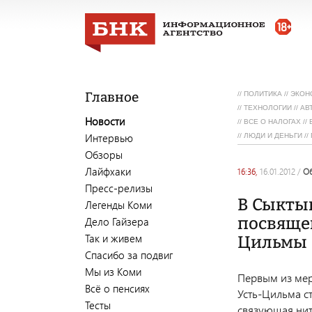
Главное
//
ПОЛИТИКА
//
ЭКОН
//
ТЕХНОЛОГИИ
//
АВ
Новости
//
ВСЕ О НАЛОГАХ
//
Интервью
//
ЛЮДИ И ДЕНЬГИ
//
Обзоры
Лайфхаки
16:36,
16.01.2012
/
Пресс-релизы
В Сыктыв
Легенды Коми
посвяще
Дело Гайзера
Так и живем
Цильмы
Спасибо за подвиг
Мы из Коми
Первым из мер
Всё о пенсиях
Усть-Цильма с
Тесты
связующая нит