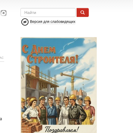
Версия для слабовидящих
АС
а