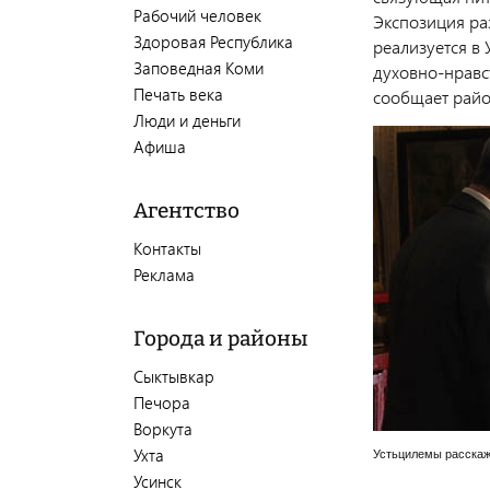
Рабочий человек
Экспозиция ра
Здоровая Республика
реализуется в
Заповедная Коми
духовно-нравс
Печать века
сообщает райо
Люди и деньги
Афиша
Агентство
Контакты
Реклама
Города и районы
Сыктывкар
Печора
Воркута
Ухта
Устьцилемы расскаж
Усинск