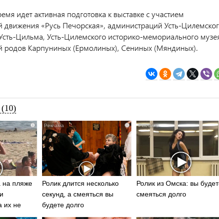
емя идет активная подготовка к выставке с участием
й движения «Русь Печорская», администраций Усть-Цилемско
 Усть-Цильма, Усть-Цилемского историко-мемориального музея
й родов Карпуниных (Ермолиных), Сениных (Мяндиных).
(10)
i
i
 на пляже
Ролик длится несколько
Ролик из Омска: вы будет
и
секунд, а смеяться вы
смеяться долго
а их не
будете долго