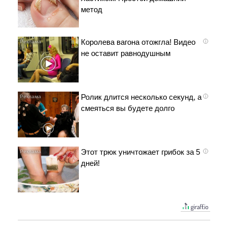
метод
Королева вагона отожгла! Видео
i
не оставит равнодушным
Ролик длится несколько секунд, а
i
смеяться вы будете долго
Этот трюк уничтожает грибок за 5
i
дней!