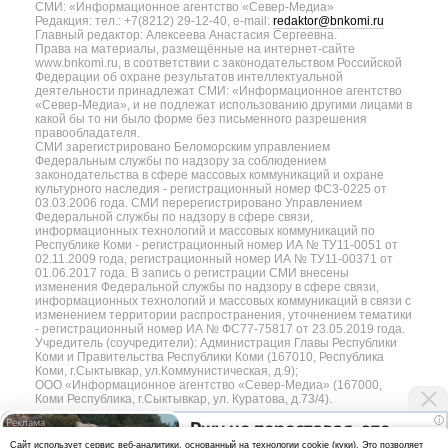
СМИ: «Информационное агентство «Север-Медиа»
Редакция: тел.: +7(8212) 29-12-40, e-mail:
redaktor@bnkomi.ru
Главный редактор: Алексеева Анастасия Сергеевна.
Права на материалы, размещённые на интернет-сайте
www.bnkomi.ru, в соответствии с законодательством Российской
Федерации об охране результатов интеллектуальной
деятельности принадлежат СМИ: «Информационное агентство
«Север-Медиа», и не подлежат использованию другими лицами в
какой бы то ни было форме без письменного разрешения
правообладателя.
СМИ зарегистрировано Беломорским управлением
Федеральным службы по надзору за соблюдением
законодательства в сфере массовых коммуникаций и охране
культурного наследия - регистрационный номер ФС3-0225 от
03.03.2006 года. СМИ перерегистрировано Управлением
Федеральной службы по надзору в сфере связи,
информационных технологий и массовых коммуникаций по
Республике Коми - регистрационный номер ИА № ТУ11-0051 от
02.11.2009 года, регистрационный номер ИА № ТУ11-00371 от
01.06.2017 года. В запись о регистрации СМИ внесены
изменения Федеральной службы по надзору в сфере связи,
информационных технологий и массовых коммуникаций в связи с
изменением территории распространения, уточнением тематики
- регистрационный номер ИА № ФС77-75817 от 23.05.2019 года.
Учредитель (соучредители): Администрация Главы Республики
Коми и Правительства Республики Коми (167010, Республика
Коми, г.Сыктывкар, ул.Коммунистическая, д.9);
ООО «Информационное агентство «Север-Медиа» (167000,
Коми Республика, г.Сыктывкар, ул. Куратова, д.73/4).
i
Ржу не переставая, это
Разработка сайта — web-студия «Цифровой Век»
Cайт использует сервис веб-аналитики, основанный на технологии cookie (куки). Это позволяет