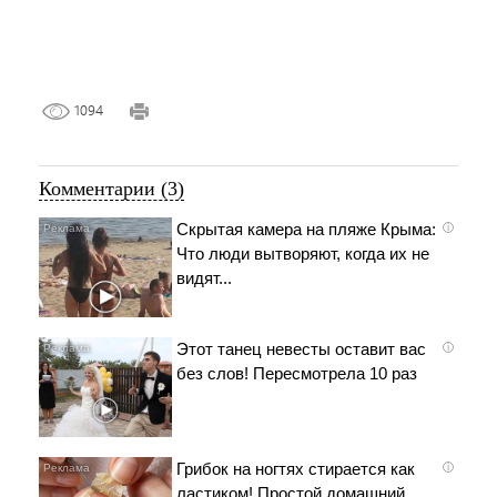
1094
Комментарии (3)
Скрытая камера на пляже Крыма:
i
Что люди вытворяют, когда их не
видят...
Этот танец невесты оставит вас
i
без слов! Пересмотрела 10 раз
Грибок на ногтях стирается как
i
ластиком! Простой домашний