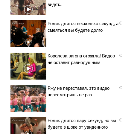
видят...
Ролик длится несколько секунд, а
i
смеяться вы будете долго
Королева вагона отожгла! Видео
i
не оставит равнодушным
Ржу не переставая, это видео
i
пересмотришь не раз
Ролик длится пару секунд, но вы
i
будете в шоке от увиденного