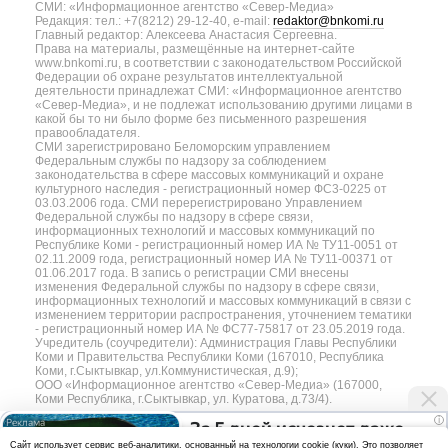
СМИ: «Информационное агентство «Север-Медиа»
Редакция: тел.: +7(8212) 29-12-40, e-mail:
redaktor@bnkomi.ru
Главный редактор: Алексеева Анастасия Сергеевна.
Права на материалы, размещённые на интернет-сайте
www.bnkomi.ru, в соответствии с законодательством Российской
Федерации об охране результатов интеллектуальной
деятельности принадлежат СМИ: «Информационное агентство
«Север-Медиа», и не подлежат использованию другими лицами в
какой бы то ни было форме без письменного разрешения
правообладателя.
СМИ зарегистрировано Беломорским управлением
Федеральным службы по надзору за соблюдением
законодательства в сфере массовых коммуникаций и охране
культурного наследия - регистрационный номер ФС3-0225 от
03.03.2006 года. СМИ перерегистрировано Управлением
Федеральной службы по надзору в сфере связи,
информационных технологий и массовых коммуникаций по
Республике Коми - регистрационный номер ИА № ТУ11-0051 от
02.11.2009 года, регистрационный номер ИА № ТУ11-00371 от
01.06.2017 года. В запись о регистрации СМИ внесены
изменения Федеральной службы по надзору в сфере связи,
информационных технологий и массовых коммуникаций в связи с
изменением территории распространения, уточнением тематики
- регистрационный номер ИА № ФС77-75817 от 23.05.2019 года.
Учредитель (соучредители): Администрация Главы Республики
Коми и Правительства Республики Коми (167010, Республика
Коми, г.Сыктывкар, ул.Коммунистическая, д.9);
ООО «Информационное агентство «Север-Медиа» (167000,
Коми Республика, г.Сыктывкар, ул. Куратова, д.73/4).
i
За 5 дней исчезнет даже
Разработка сайта — web-студия «Цифровой Век»
Cайт использует сервис веб-аналитики, основанный на технологии cookie (куки). Это позволяет