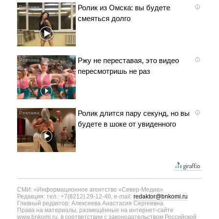
Ролик из Омска: вы будете
i
смеяться долго
Ржу не переставая, это видео
i
пересмотришь не раз
Ролик длится пару секунд, но вы
i
будете в шоке от увиденного
СМИ: «Информационное агентство «Север-Медиа»
Редакция: тел.: +7(8212) 29-12-40, e-mail:
redaktor@bnkomi.ru
Главный редактор: Алексеева Анастасия Сергеевна.
Права на материалы, размещённые на интернет-сайте
www.bnkomi.ru, в соответствии с законодательством Российской