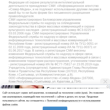
Федерации об охране результатов интеллектуальной
деятельности принадлежат СМИ: «Информационное агентство
«Север-Медиа», и не подлежат использованию другими лицами в
какой бы то ни было форме без письменного разрешения
правообладателя.
СМИ зарегистрировано Беломорским управлением
Федеральным службы по надзору за соблюдением
законодательства в сфере массовых коммуникаций и охране
культурного наследия - регистрационный номер ФС3-0225 от
03.03.2006 года. СМИ перерегистрировано Управлением
Федеральной службы по надзору в сфере связи,
информационных технологий и массовых коммуникаций по
Республике Коми - регистрационный номер ИА № ТУ11-0051 от
02.11.2009 года, регистрационный номер ИА № ТУ11-00371 от
01.06.2017 года. В запись о регистрации СМИ внесены
изменения Федеральной службы по надзору в сфере связи,
информационных технологий и массовых коммуникаций в связи с
изменением территории распространения, уточнением тематики
- регистрационный номер ИА № ФС77-75817 от 23.05.2019 года.
Учредитель (соучредители): Администрация Главы Республики
Коми и Правительства Республики Коми (167010, Республика
Коми, г.Сыктывкар, ул.Коммунистическая, д.9);
ООО «Информационное агентство «Север-Медиа» (167000,
Коми Республика, г.Сыктывкар, ул. Куратова, д.73/4).
i
Скрытые признаки рака:
Разработка сайта — web-студия «Цифровой Век»
Cайт использует сервис веб-аналитики, основанный на технологии cookie (куки). Это позволяет
на такое никто не
нам анализировать взаимодействие посетителей с сайтом и делать его лучше. Продолжая
Политика
обращает внимание, а зря!
пользоваться сайтом, вы соглашаетесь с
Политикой конфиденциальности
и
использованием
конфиденциальности
файлов cookie
.
Использование аналитики и файлов куки