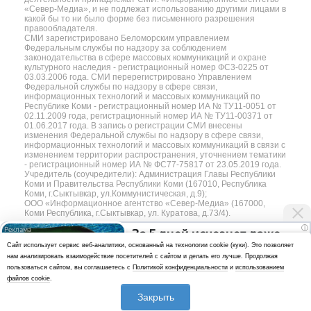
«Север-Медиа», и не подлежат использованию другими лицами в
какой бы то ни было форме без письменного разрешения
правообладателя.
СМИ зарегистрировано Беломорским управлением
Федеральным службы по надзору за соблюдением
законодательства в сфере массовых коммуникаций и охране
культурного наследия - регистрационный номер ФС3-0225 от
03.03.2006 года. СМИ перерегистрировано Управлением
Федеральной службы по надзору в сфере связи,
информационных технологий и массовых коммуникаций по
Республике Коми - регистрационный номер ИА № ТУ11-0051 от
02.11.2009 года, регистрационный номер ИА № ТУ11-00371 от
01.06.2017 года. В запись о регистрации СМИ внесены
изменения Федеральной службы по надзору в сфере связи,
информационных технологий и массовых коммуникаций в связи с
изменением территории распространения, уточнением тематики
- регистрационный номер ИА № ФС77-75817 от 23.05.2019 года.
Учредитель (соучредители): Администрация Главы Республики
Коми и Правительства Республики Коми (167010, Республика
Коми, г.Сыктывкар, ул.Коммунистическая, д.9);
ООО «Информационное агентство «Север-Медиа» (167000,
Коми Республика, г.Сыктывкар, ул. Куратова, д.73/4).
i
За 5 дней исчезнет даже
Разработка сайта — web-студия «Цифровой Век»
Cайт использует сервис веб-аналитики, основанный на технологии cookie (куки). Это позволяет
самый застарелый грибок:
нам анализировать взаимодействие посетителей с сайтом и делать его лучше. Продолжая
Политика
вот хитрость
пользоваться сайтом, вы соглашаетесь с
Политикой конфиденциальности
и
использованием
конфиденциальности
файлов cookie
.
Использование аналитики и файлов куки
Закрыть
*