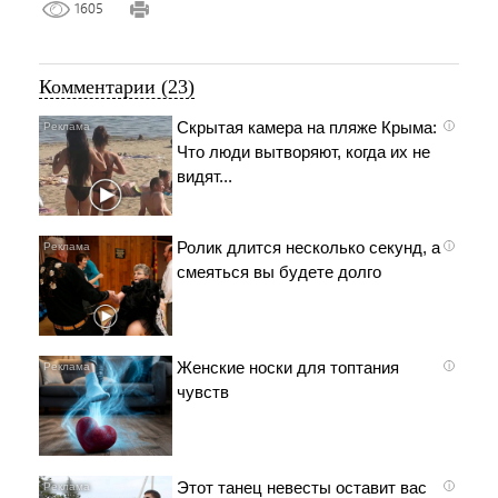
1605
Комментарии (23)
Скрытая камера на пляже Крыма:
i
Что люди вытворяют, когда их не
видят...
Ролик длится несколько секунд, а
i
смеяться вы будете долго
Женские носки для топтания
i
чувств
Этот танец невесты оставит вас
i