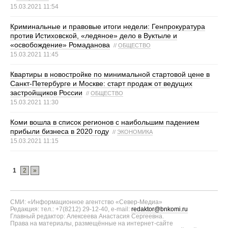
15.03.2021 11:54
Криминальные и правовые итоги недели: Генпрокуратура
против Истиховской, «ледяное» дело в Вуктыле и
«освобождение» Ромаданова
//
ОБЩЕСТВО
15.03.2021 11:45
Квартиры в новостройке по минимальной стартовой цене в
Санкт-Петербурге и Москве: старт продаж от ведущих
застройщиков России
//
ОБЩЕСТВО
15.03.2021 11:30
Коми вошла в список регионов с наибольшим падением
прибыли бизнеса в 2020 году
//
ЭКОНОМИКА
15.03.2021 11:15
1
2
»
СМИ: «Информационное агентство «Север-Медиа»
Редакция: тел.: +7(8212) 29-12-40, e-mail:
redaktor@bnkomi.ru
Главный редактор: Алексеева Анастасия Сергеевна.
Права на материалы, размещённые на интернет-сайте