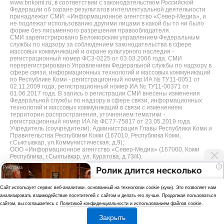
www.bnkomi.ru, в соответствии с законодательством Российской
Федерации об охране результатов интеллектуальной деятельности
принадлежат СМИ: «Информационное агентство «Север-Медиа», и
не подлежат использованию другими лицами в какой бы то ни было
форме без письменного разрешения правообладателя.
СМИ зарегистрировано Беломорским управлением Федеральным
службы по надзору за соблюдением законодательства в сфере
массовых коммуникаций и охране культурного наследия -
регистрационный номер ФС3-0225 от 03.03.2006 года. СМИ
перерегистрировано Управлением Федеральной службы по надзору в
сфере связи, информационных технологий и массовых коммуникаций
по Республике Коми - регистрационный номер ИА № ТУ11-0051 от
02.11.2009 года, регистрационный номер ИА № ТУ11-00371 от
01.06.2017 года. В запись о регистрации СМИ внесены изменения
Федеральной службы по надзору в сфере связи, информационных
технологий и массовых коммуникаций в связи с изменением
территории распространения, уточнением тематики -
регистрационный номер ИА № ФС77-75817 от 23.05.2019 года.
Учредитель (соучредители): Администрация Главы Республики Коми и
Правительства Республики Коми (167010, Республика Коми,
г.Сыктывкар, ул.Коммунистическая, д.9);
ООО «Информационное агентство «Север-Медиа» (167000, Коми
Республика, г.Сыктывкар, ул. Куратова, д.73/4).
i
Ролик длится несколько
Разработка сайта — web-студия «Цифровой Век»
секунд, а смеяться вы
Cайт использует сервис веб-аналитики, основанный на технологии cookie (куки). Это позволяет нам
будете долго
Политика
анализировать взаимодействие посетителей с сайтом и делать его лучше. Продолжая пользоваться
конфиденциальности
сайтом, вы соглашаетесь с
Политикой конфиденциальности
и
использованием файлов cookie
.
Использование аналитики и файлов куки
Закрыть
*