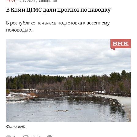
19:59,
15.03.2021
/
общество
В Коми ЦГМС дали прогноз по паводку
В республике началась подготовка к весеннему
половодью.
Фото БНК
3
2379