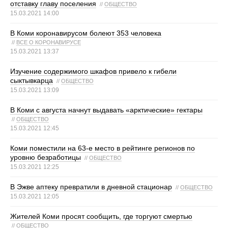
отставку главу поселения
//
ОБЩЕСТВО
15.03.2021 14:00
В Коми коронавирусом болеют 353 человека
//
ВСЕ О КОРОНАВИРУСЕ
15.03.2021 13:37
Изучение содержимого шкафов привело к гибели
сыктывкарца
//
ОБЩЕСТВО
15.03.2021 13:09
В Коми с августа начнут выдавать «арктические» гектары
//
ОБЩЕСТВО
15.03.2021 12:45
Коми поместили на 63-е место в рейтинге регионов по
уровню безработицы
//
ОБЩЕСТВО
15.03.2021 12:25
В Эжве аптеку превратили в дневной стационар
//
ОБЩЕСТВО
15.03.2021 12:05
Жителей Коми просят сообщить, где торгуют смертью
//
ОБЩЕСТВО