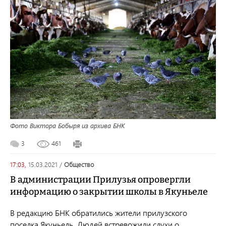
Фото Виктора Бобыря из архива БНК
3
461
17:03,
15.03.2021
/
общество
В администрации Прилузья опровергли
информацию о закрытии школы в Якуньеле
В редакцию БНК обратились жители прилузского
поселка Якуньель. Людей встревожили слухи о