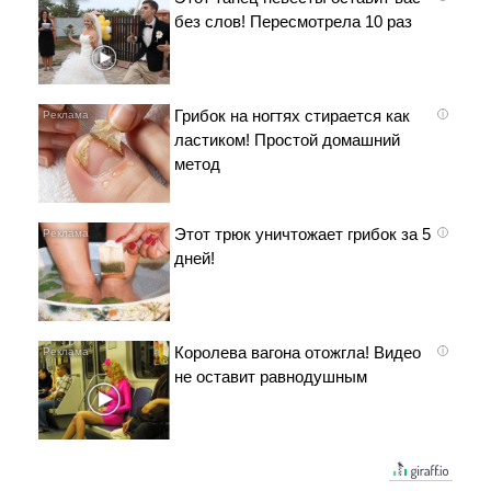
без слов! Пересмотрела 10 раз
Грибок на ногтях стирается как
i
ластиком! Простой домашний
метод
Этот трюк уничтожает грибок за 5
i
дней!
Королева вагона отожгла! Видео
i
не оставит равнодушным