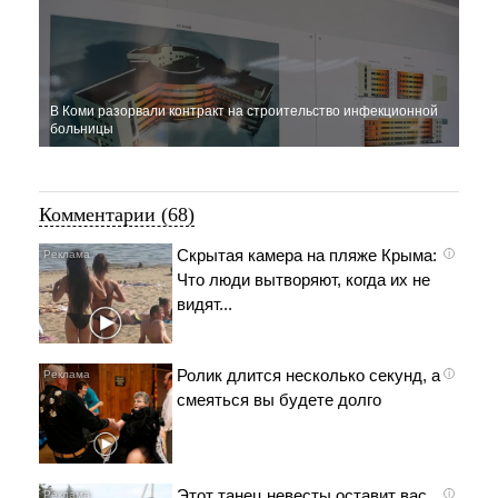
В Коми разорвали контракт на строительство инфекционной
больницы
Комментарии (68)
Скрытая камера на пляже Крыма:
i
Что люди вытворяют, когда их не
видят...
Ролик длится несколько секунд, а
i
смеяться вы будете долго
Этот танец невесты оставит вас
i