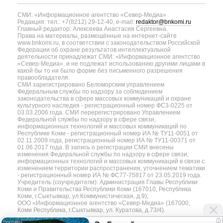
СМИ: «Информационное агентство «Север-Медиа»
Редакция: тел.: +7(8212) 29-12-40, e-mail:
redaktor@bnkomi.ru
Главный редактор: Алексеева Анастасия Сергеевна.
Права на материалы, размещённые на интернет-сайте
www.bnkomi.ru, в соответствии с законодательством Российской
Федерации об охране результатов интеллектуальной
деятельности принадлежат СМИ: «Информационное агентство
«Север-Медиа», и не подлежат использованию другими лицами в
какой бы то ни было форме без письменного разрешения
правообладателя.
СМИ зарегистрировано Беломорским управлением
Федеральным службы по надзору за соблюдением
законодательства в сфере массовых коммуникаций и охране
культурного наследия - регистрационный номер ФС3-0225 от
03.03.2006 года. СМИ перерегистрировано Управлением
Федеральной службы по надзору в сфере связи,
информационных технологий и массовых коммуникаций по
Республике Коми - регистрационный номер ИА № ТУ11-0051 от
02.11.2009 года, регистрационный номер ИА № ТУ11-00371 от
01.06.2017 года. В запись о регистрации СМИ внесены
изменения Федеральной службы по надзору в сфере связи,
информационных технологий и массовых коммуникаций в связи с
изменением территории распространения, уточнением тематики
- регистрационный номер ИА № ФС77-75817 от 23.05.2019 года.
Учредитель (соучредители): Администрация Главы Республики
Коми и Правительства Республики Коми (167010, Республика
Коми, г.Сыктывкар, ул.Коммунистическая, д.9);
ООО «Информационное агентство «Север-Медиа» (167000,
Коми Республика, г.Сыктывкар, ул. Куратова, д.73/4).
i