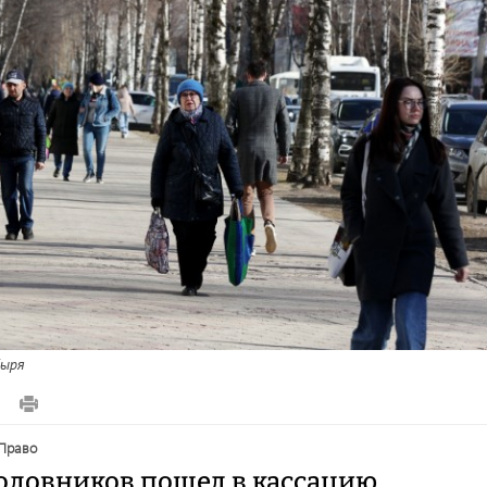
ыря
право
оловников пошел в кассацию