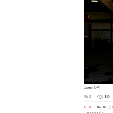
Фото БНК
3
880
17:50,
30.04.2022
/