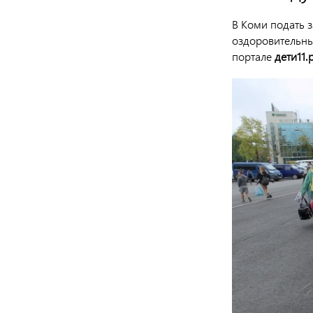
В Коми подать 
оздоровительные
портале
дети11.