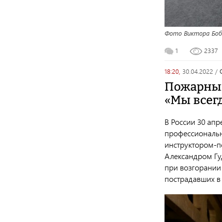
Фото Виктора Боб
1
2337
18:20,
30.04.2022
/
Пожарный
«Мы всег
В России 30 ап
профессиональн
инструктором-п
Александром Гу
при возгорании
пострадавших в