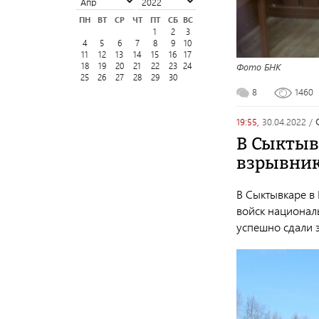
ПН
ВТ
СР
ЧТ
ПТ
СБ
ВС
1
2
3
4
5
6
7
8
9
10
11
12
13
14
15
16
17
Фото БНК
18
19
20
21
22
23
24
25
26
27
28
29
30
8
1460
19:55,
30.04.2022
/
В Сыктыв
взрывник
В Сыктывкаре в
войск национал
успешно сдали 