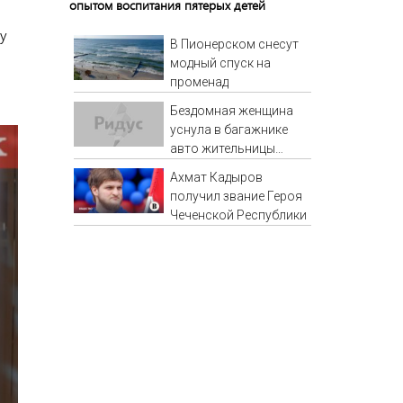
опытом воспитания пятерых детей
у
В Пионерском снесут
модный спуск на
променад
Бездомная женщина
уснула в багажнике
авто жительницы
Кубани
Ахмат Кадыров
получил звание Героя
Чеченской Республики