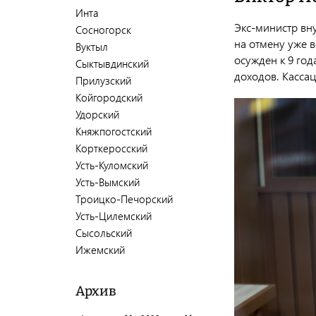
Инта
Экс-министр вн
Сосногорск
на отмену уже 
Вуктыл
осужден к 9 го
Сыктывдинский
доходов. Касса
Прилузский
Койгородский
Удорский
Княжпогостский
Корткеросский
Усть-Куломский
Усть-Вымский
Троицко-Печорский
Усть-Цилемский
Сысольский
Ижемский
Архив