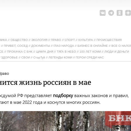
МИКА
//
ОБЩЕСТВО
//
ЭКОЛОГИЯ
//
ПРАВО
//
СПОРТ
//
КУЛЬТУРА
//
ПРОИСШЕСТВИЯ
О
//
ПРИВЕТ, СОСЕД
//
ДОКУМЕНТЫ
//
ГЛАЗ НАРОДА
//
БИЗНЕС В ОНЛАЙНЕ
//
ВСЕ О НАЛО
СЕ
//
ПРОКАЧКА С БНК
//
ЦИФРА ДНЯ
//
ТЯГА В НЕБО
//
100 ЛЕТ КОМИ
//
ЛЮДИ И ДЕНЬГИ
/
ЗДОРОВЬЕ
//
СВОИ
//
СтарТуй
//
ЛЕГЕНДЫ КОМИ
//
ГЕРОИ СРЕДИ НАС
право
нится жизнь россиян в мае
Госдумой РФ представляет
подборку
важных законов и правил,
ают в мае 2022 года и коснутся многих россиян.