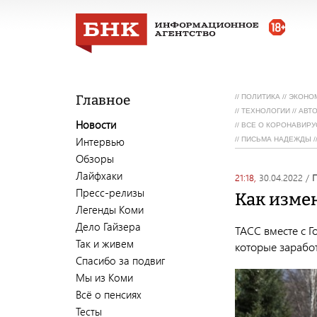
Главное
//
ПОЛИТИКА
//
ЭКОНО
//
ТЕХНОЛОГИИ
//
АВТ
Новости
//
ВСЕ О КОРОНАВИРУ
Интервью
//
ПИСЬМА НАДЕЖДЫ
/
Обзоры
Лайфхаки
21:18,
30.04.2022
/
Пресс-релизы
Как изме
Легенды Коми
Дело Гайзера
ТАСС вместе с 
Так и живем
которые заработ
Спасибо за подвиг
Мы из Коми
Всё о пенсиях
Тесты