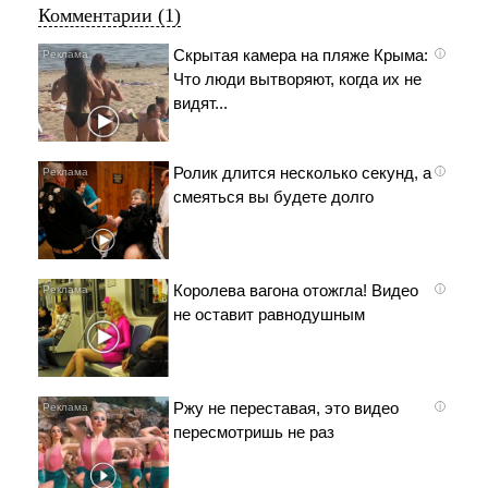
Комментарии (1)
Скрытая камера на пляже Крыма:
i
Что люди вытворяют, когда их не
видят...
Ролик длится несколько секунд, а
i
смеяться вы будете долго
Королева вагона отожгла! Видео
i
не оставит равнодушным
Ржу не переставая, это видео
i
пересмотришь не раз