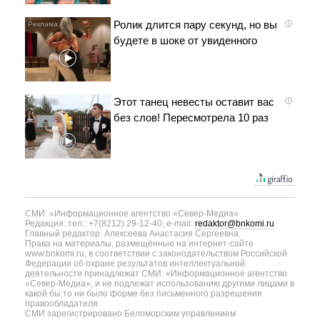
Ролик длится пару секунд, но вы
i
будете в шоке от увиденного
Этот танец невесты оставит вас
i
без слов! Пересмотрела 10 раз
СМИ: «Информационное агентство «Север-Медиа»
Редакция: тел.: +7(8212) 29-12-40, e-mail:
redaktor@bnkomi.ru
Главный редактор: Алексеева Анастасия Сергеевна.
Права на материалы, размещённые на интернет-сайте
www.bnkomi.ru, в соответствии с законодательством Российской
Федерации об охране результатов интеллектуальной
деятельности принадлежат СМИ: «Информационное агентство
«Север-Медиа», и не подлежат использованию другими лицами в
какой бы то ни было форме без письменного разрешения
правообладателя.
СМИ зарегистрировано Беломорским управлением