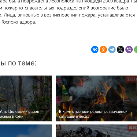
жара была повреждена лесополоса на площади 2000 квадратны
и пожарно-спасательных подразделений возгорание было
. Лица, виновные в возникновении пожара, устанавливаются
 Госпожнадзора.
ы по теме:
 Усть-Цилемский район —
В Коми отменили режим чрезвычайной
асный в Коми
ситуации в лесах