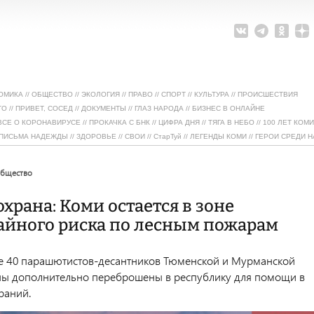
ОМИКА
//
ОБЩЕСТВО
//
ЭКОЛОГИЯ
//
ПРАВО
//
СПОРТ
//
КУЛЬТУРА
//
ПРОИСШЕСТВИЯ
ТО
//
ПРИВЕТ, СОСЕД
//
ДОКУМЕНТЫ
//
ГЛАЗ НАРОДА
//
БИЗНЕС В ОНЛАЙНЕ
ВСЕ О КОРОНАВИРУСЕ
//
ПРОКАЧКА С БНК
//
ЦИФРА ДНЯ
//
ТЯГА В НЕБО
//
100 ЛЕТ КОМИ
ПИСЬМА НАДЕЖДЫ
//
ЗДОРОВЬЕ
//
СВОИ
//
СтарТуй
//
ЛЕГЕНДЫ КОМИ
//
ГЕРОИ СРЕДИ Н
общество
храна: Коми остается в зоне
айного риска по лесным пожарам
е 40 парашютистов-десантников Тюменской и Мурманской
ы дополнительно переброшены в республику для помощи в
раний.