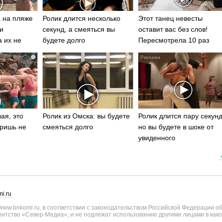
 на пляже
Ролик длится несколько
Этот танец невесты
и
секунд, а смеяться вы
оставит вас без слов!
а их не
будете долго
Пересмотрела 10 раз
i
i
ая, это
Ролик из Омска: вы будете
Ролик длится пару секунд
ришь не
смеяться долго
но вы будете в шоке от
увиденного
i.ru
ww.bnkomi.ru, в соответствии с законодательством Российской Федерации о
тство «Север-Медиа», и не подлежат использованию другими лицами в како