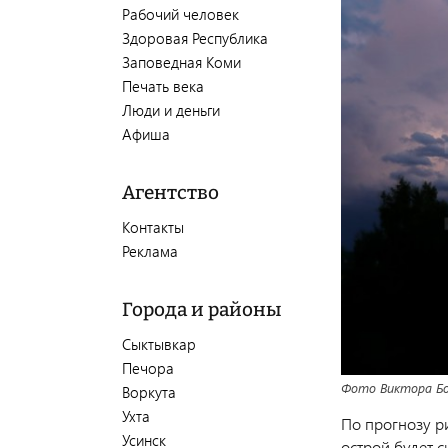
Рабочий человек
Здоровая Республика
Заповедная Коми
Печать века
Люди и деньги
Афиша
Агентство
Контакты
Реклама
Города и районы
Сыктывкар
Печора
Фото Виктора Бо
Воркута
Ухта
По прогнозу ри
Усинск
острой будет 