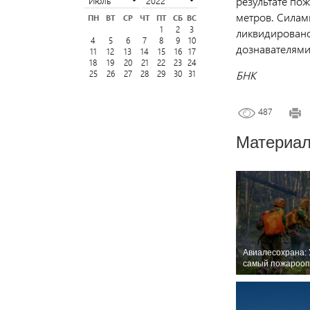
результате по
метров. Силам
ПН
ВТ
СР
ЧТ
ПТ
СБ
ВС
1
2
3
ликвидировано
4
5
6
7
8
9
10
дознавателями
11
12
13
14
15
16
17
18
19
20
21
22
23
24
БНК
25
26
27
28
29
30
31
487
Материал
Авиалесохрана:
самый пожарооп