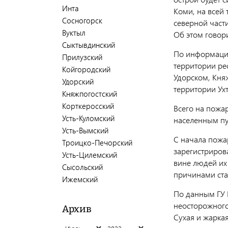
Инта
Коми, на всей
Сосногорск
северной части
Вуктыл
Об этом говор
Сыктывдинский
По информации
Прилузский
территории ре
Койгородский
Удорском, Кня
Удорский
территории Ух
Княжпогостский
Корткеросский
Всего на пожа
Усть-Куломский
населенным пу
Усть-Вымский
С начала пожа
Троицко-Печорский
зарегистрирова
Усть-Цилемский
вине людей их 
Сысольский
причинами ста
Ижемский
По данным ГУ 
неосторожного
Архив
Сухая и жарка