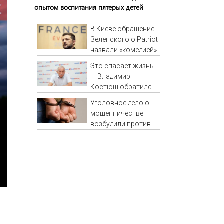
опытом воспитания пятерых детей
В Киеве обращение
Зеленского о Patriot
назвали «комедией»
Это спасает жизнь
— Владимир
Костюш обратился
к населению
Уголовное дело о
Хакасии
мошенничестве
возбудили против
актера Аблогина, он
в СИЗО - Новости на
Вести.ru