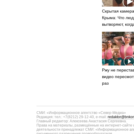
Скрытая камера
Крыма: Что люд
вытворяют, когд
видят...
Ржу не перестав
видео пересмот
раз
СМИ: «Информационное агентство «Север-Медиа»
Редакция: тел.: +7(8212) 29-12-40, e-mail:
redaktor@bnkom
Главный редактор: Алексеева Анастасия Сергеевна.
Права на материалы, размещённые на интернет-сайте w
деятельности принадлежат СМИ: «Информационное аген
письменного разрешения правообладателя.