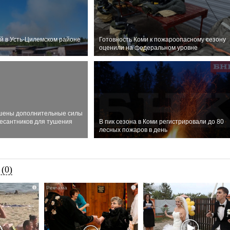
й в Усть-Цилемском районе
Готовность Коми к пожароопасному сезону
оценили на федеральном уровне
шены дополнительные силы
есантников для тушения
В пик сезона в Коми регистрировали до 80
лесных пожаров в день
(0)
i
i