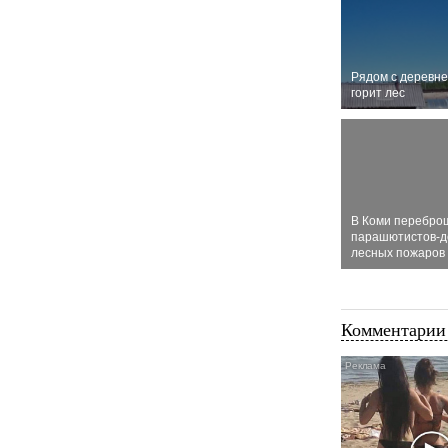
Рядом с деревне
горит лес
В Коми перебро
парашютистов-д
лесных пожаров
Комментарии 