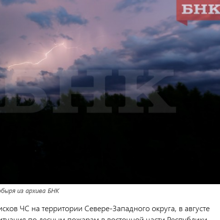
быря из архива БНК
сков ЧС на территории Севере-Западного округа, в августе
ситуация по лесным пожарам
в восточной части Республики