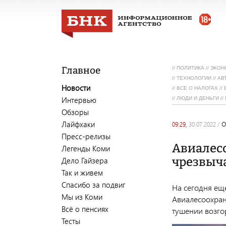
Главное
//
ПОЛИТИКА
//
ЭКОН
//
ТЕХНОЛОГИИ
//
АВ
Новости
//
ВСЕ О НАЛОГАХ
//
Интервью
//
ЛЮДИ И ДЕНЬГИ
//
Обзоры
Лайфхаки
09:29,
30.07.2022
/
Пресс-релизы
Авиалесо
Легенды Коми
чрезвыч
Дело Гайзера
Так и живем
Спасибо за подвиг
На сегодня ещ
Мы из Коми
Авиалесоохран
Всё о пенсиях
тушении возго
Тесты